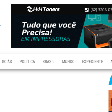
Folha de
Notícias
de
Aparecida
Aparecida
de
Goiânia
GOIÁS
POLÍTICA
BRASIL
MUNDO
EXPEDIENTE