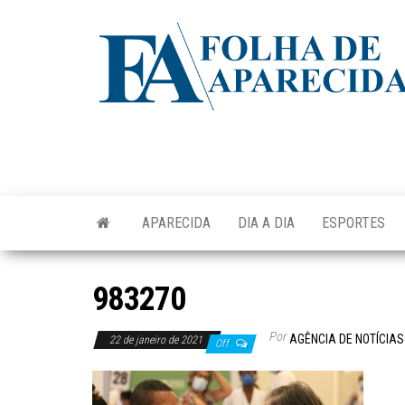
Skip
to
the
content
APARECIDA
DIA A DIA
ESPORTES
983270
Por
AGÊNCIA DE NOTÍCIAS
22 de janeiro de 2021
Off