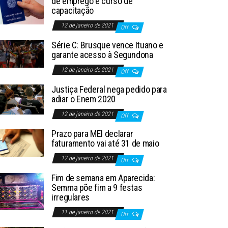
de emprego e curso de
capacitação
12 de janeiro de 2021
Off
Série C: Brusque vence Ituano e
garante acesso à Segundona
12 de janeiro de 2021
Off
Justiça Federal nega pedido para
adiar o Enem 2020
12 de janeiro de 2021
Off
Prazo para MEI declarar
faturamento vai até 31 de maio
12 de janeiro de 2021
Off
Fim de semana em Aparecida:
Semma põe fim a 9 festas
irregulares
11 de janeiro de 2021
Off