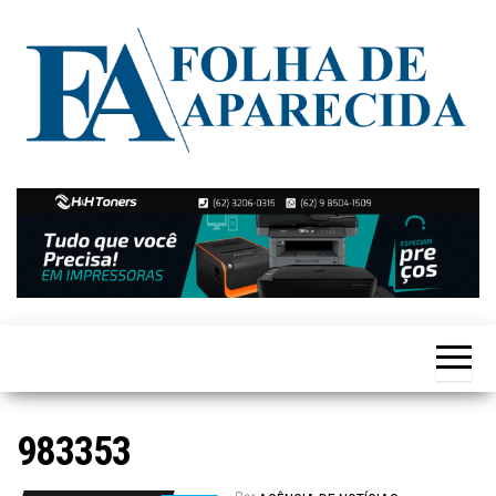
Skip
to
the
content
Notícias
Folha de
de
Aparecida
Aparecida
de
Goiânia
983353