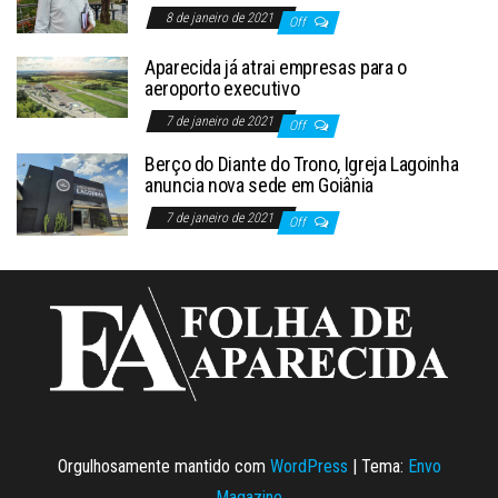
8 de janeiro de 2021
Off
Aparecida já atrai empresas para o
aeroporto executivo
7 de janeiro de 2021
Off
Berço do Diante do Trono, Igreja Lagoinha
anuncia nova sede em Goiânia
7 de janeiro de 2021
Off
Orgulhosamente mantido com
WordPress
|
Tema:
Envo
Magazine