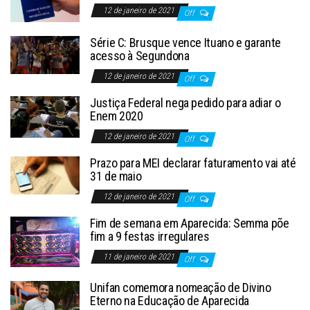
12 de janeiro de 2021
Off
Série C: Brusque vence Ituano e garante
acesso à Segundona
12 de janeiro de 2021
Off
Justiça Federal nega pedido para adiar o
Enem 2020
12 de janeiro de 2021
Off
Prazo para MEI declarar faturamento vai até
31 de maio
12 de janeiro de 2021
Off
Fim de semana em Aparecida: Semma põe
fim a 9 festas irregulares
11 de janeiro de 2021
Off
Unifan comemora nomeação de Divino
Eterno na Educação de Aparecida