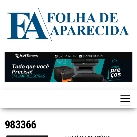
Skip
to
the
content
Notícias
Folha de
de
Aparecida
Aparecida
de
Goiânia
983366