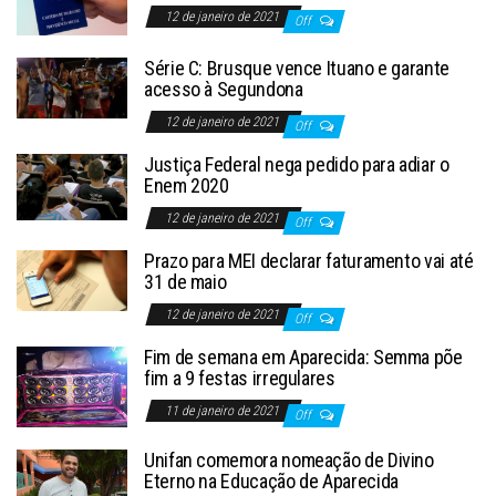
12 de janeiro de 2021
Off
Série C: Brusque vence Ituano e garante
acesso à Segundona
12 de janeiro de 2021
Off
Justiça Federal nega pedido para adiar o
Enem 2020
12 de janeiro de 2021
Off
Prazo para MEI declarar faturamento vai até
31 de maio
12 de janeiro de 2021
Off
Fim de semana em Aparecida: Semma põe
fim a 9 festas irregulares
11 de janeiro de 2021
Off
Unifan comemora nomeação de Divino
Eterno na Educação de Aparecida