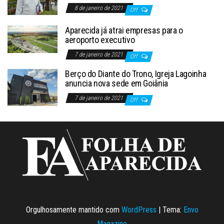
8 de janeiro de 2021
Off
Aparecida já atrai empresas para o
aeroporto executivo
7 de janeiro de 2021
Off
Berço do Diante do Trono, Igreja Lagoinha
anuncia nova sede em Goiânia
7 de janeiro de 2021
Off
Orgulhosamente mantido com
WordPress
|
Tema:
Envo
Magazine