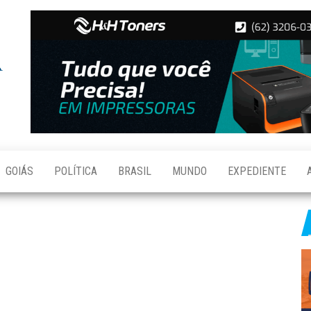
Folha de
Notícias
de
Aparecida
Aparecida
de
Goiânia
GOIÁS
POLÍTICA
BRASIL
MUNDO
EXPEDIENTE