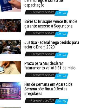
de emprego e curso de
capacitação
12 de janeiro de 2021
Off
Série C: Brusque vence Ituano e
garante acesso à Segundona
12 de janeiro de 2021
Off
Justiça Federal nega pedido para
adiar o Enem 2020
12 de janeiro de 2021
Off
Prazo para MEI declarar
faturamento vai até 31 de maio
12 de janeiro de 2021
Off
Fim de semana em Aparecida:
Semma põe fim a 9 festas
irregulares
11 de janeiro de 2021
Off