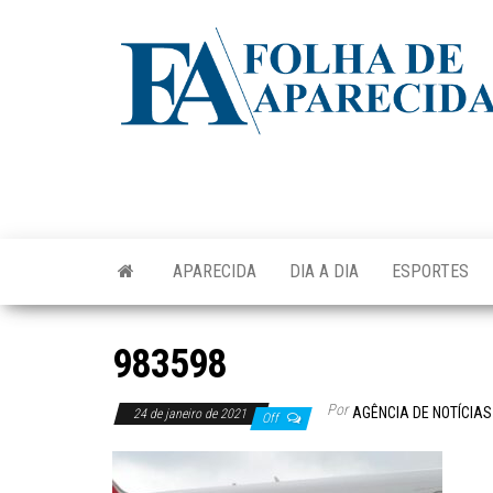
Skip
to
the
content
APARECIDA
DIA A DIA
ESPORTES
983598
Por
AGÊNCIA DE NOTÍCIAS
24 de janeiro de 2021
Off