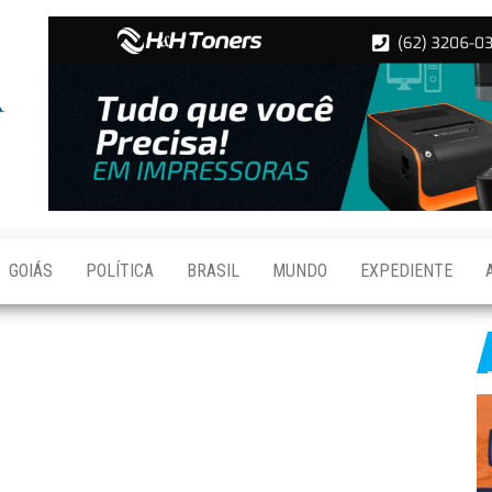
Folha de
Notícias
de
Aparecida
Aparecida
de
Goiânia
GOIÁS
POLÍTICA
BRASIL
MUNDO
EXPEDIENTE