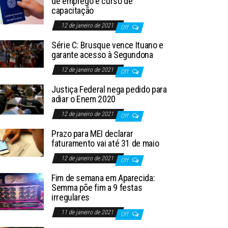
de emprego e curso de
capacitação
12 de janeiro de 2021
Off
Série C: Brusque vence Ituano e
garante acesso à Segundona
12 de janeiro de 2021
Off
Justiça Federal nega pedido para
adiar o Enem 2020
12 de janeiro de 2021
Off
Prazo para MEI declarar
faturamento vai até 31 de maio
12 de janeiro de 2021
Off
Fim de semana em Aparecida:
Semma põe fim a 9 festas
irregulares
11 de janeiro de 2021
Off