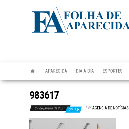
Skip
to
the
content
APARECIDA
DIA A DIA
ESPORTES
983617
Por
AGÊNCIA DE NOTÍCIAS
24 de janeiro de 2021
Off