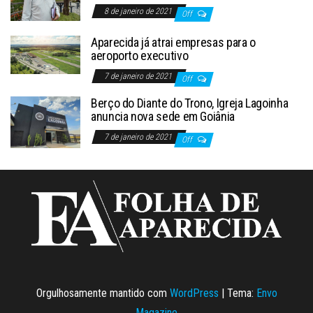
8 de janeiro de 2021
Off
Aparecida já atrai empresas para o
aeroporto executivo
7 de janeiro de 2021
Off
Berço do Diante do Trono, Igreja Lagoinha
anuncia nova sede em Goiânia
7 de janeiro de 2021
Off
Orgulhosamente mantido com
WordPress
|
Tema:
Envo
Magazine