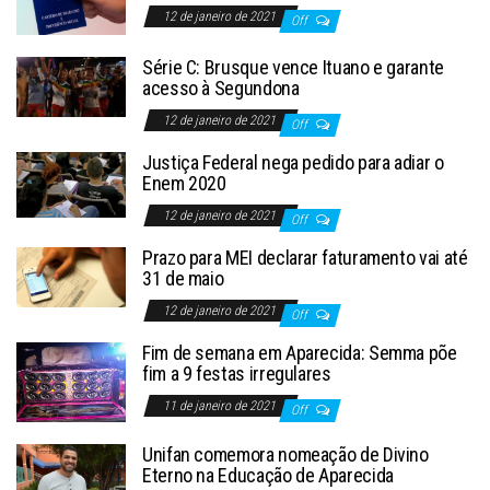
12 de janeiro de 2021
Off
Série C: Brusque vence Ituano e garante
acesso à Segundona
12 de janeiro de 2021
Off
Justiça Federal nega pedido para adiar o
Enem 2020
12 de janeiro de 2021
Off
Prazo para MEI declarar faturamento vai até
31 de maio
12 de janeiro de 2021
Off
Fim de semana em Aparecida: Semma põe
fim a 9 festas irregulares
11 de janeiro de 2021
Off
Unifan comemora nomeação de Divino
Eterno na Educação de Aparecida