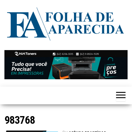
Skip
to
the
content
Notícias
Folha de
de
Aparecida
Aparecida
de
Goiânia
983768