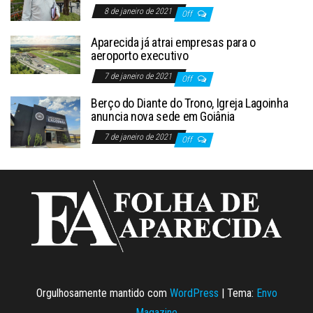
8 de janeiro de 2021
Off
Aparecida já atrai empresas para o
aeroporto executivo
7 de janeiro de 2021
Off
Berço do Diante do Trono, Igreja Lagoinha
anuncia nova sede em Goiânia
7 de janeiro de 2021
Off
Orgulhosamente mantido com
WordPress
|
Tema:
Envo
Magazine