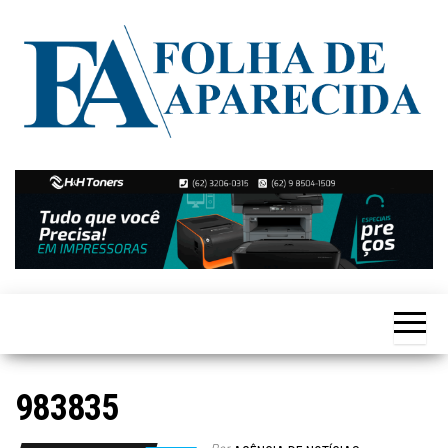
Skip
to
the
content
Notícias
Folha de
de
Aparecida
Aparecida
de
Goiânia
983835