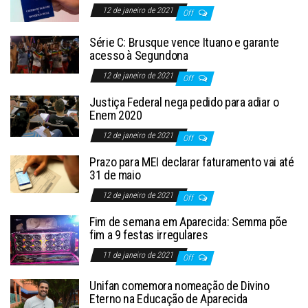
12 de janeiro de 2021
Off
Série C: Brusque vence Ituano e garante
acesso à Segundona
12 de janeiro de 2021
Off
Justiça Federal nega pedido para adiar o
Enem 2020
12 de janeiro de 2021
Off
Prazo para MEI declarar faturamento vai até
31 de maio
12 de janeiro de 2021
Off
Fim de semana em Aparecida: Semma põe
fim a 9 festas irregulares
11 de janeiro de 2021
Off
Unifan comemora nomeação de Divino
Eterno na Educação de Aparecida