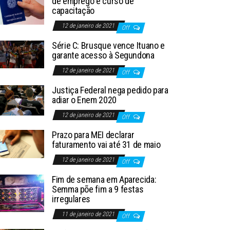
de emprego e curso de
capacitação
12 de janeiro de 2021
Off
Série C: Brusque vence Ituano e
garante acesso à Segundona
12 de janeiro de 2021
Off
Justiça Federal nega pedido para
adiar o Enem 2020
12 de janeiro de 2021
Off
Prazo para MEI declarar
faturamento vai até 31 de maio
12 de janeiro de 2021
Off
Fim de semana em Aparecida:
Semma põe fim a 9 festas
irregulares
11 de janeiro de 2021
Off