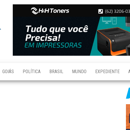
Folha de
Notícias
de
Aparecida
Aparecida
de
Goiânia
GOIÁS
POLÍTICA
BRASIL
MUNDO
EXPEDIENTE
S