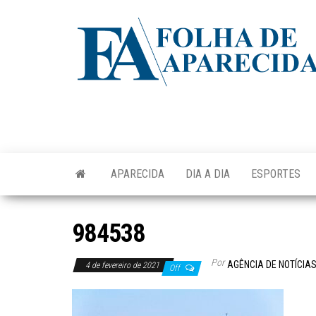
Skip
to
the
content
APARECIDA
DIA A DIA
ESPORTES
984538
Por
AGÊNCIA DE NOTÍCIA
4 de fevereiro de 2021
Off