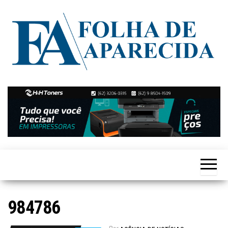
Skip
to
the
content
Notícias
Folha de
de
Aparecida
Aparecida
de
Goiânia
984786