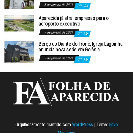
8 de janeiro de 2021
Off
Aparecida já atrai empresas para o
aeroporto executivo
7 de janeiro de 2021
Off
Berço do Diante do Trono, Igreja Lagoinha
anuncia nova sede em Goiânia
7 de janeiro de 2021
Off
Orgulhosamente mantido com
WordPress
|
Tema:
Envo
Magazine