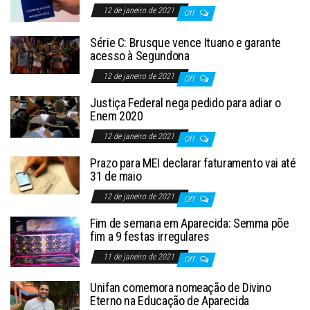
12 de janeiro de 2021
Off
Série C: Brusque vence Ituano e garante
acesso à Segundona
12 de janeiro de 2021
Off
Justiça Federal nega pedido para adiar o
Enem 2020
12 de janeiro de 2021
Off
Prazo para MEI declarar faturamento vai até
31 de maio
12 de janeiro de 2021
Off
Fim de semana em Aparecida: Semma põe
fim a 9 festas irregulares
11 de janeiro de 2021
Off
Unifan comemora nomeação de Divino
Eterno na Educação de Aparecida