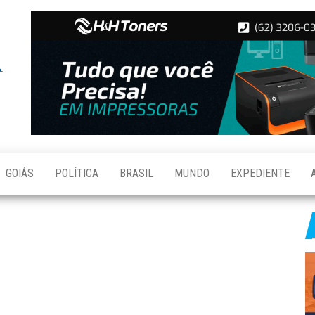
Folha de
Notícias
de
Aparecida
Aparecida
de
Goiânia
GOIÁS
POLÍTICA
BRASIL
MUNDO
EXPEDIENTE
S