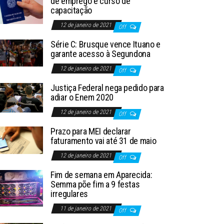
de emprego e curso de
capacitação
12 de janeiro de 2021
Off
Série C: Brusque vence Ituano e
garante acesso à Segundona
12 de janeiro de 2021
Off
Justiça Federal nega pedido para
adiar o Enem 2020
12 de janeiro de 2021
Off
Prazo para MEI declarar
faturamento vai até 31 de maio
12 de janeiro de 2021
Off
Fim de semana em Aparecida:
Semma põe fim a 9 festas
irregulares
11 de janeiro de 2021
Off