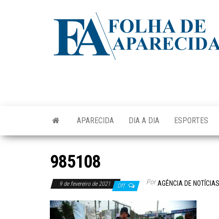
Skip
to
the
content
APARECIDA
DIA A DIA
ESPORTES
985108
Por
AGÊNCIA DE NOTÍCIA
9 de fevereiro de 2021
Off