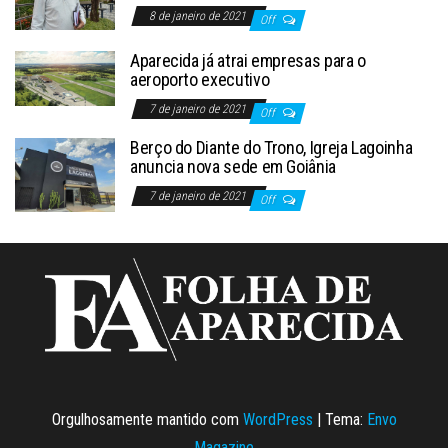
8 de janeiro de 2021
Off
Aparecida já atrai empresas para o
aeroporto executivo
7 de janeiro de 2021
Off
Berço do Diante do Trono, Igreja Lagoinha
anuncia nova sede em Goiânia
7 de janeiro de 2021
Off
Orgulhosamente mantido com
WordPress
|
Tema:
Envo
Magazine