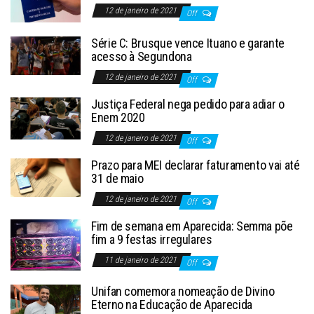
12 de janeiro de 2021
Off
Série C: Brusque vence Ituano e garante
acesso à Segundona
12 de janeiro de 2021
Off
Justiça Federal nega pedido para adiar o
Enem 2020
12 de janeiro de 2021
Off
Prazo para MEI declarar faturamento vai até
31 de maio
12 de janeiro de 2021
Off
Fim de semana em Aparecida: Semma põe
fim a 9 festas irregulares
11 de janeiro de 2021
Off
Unifan comemora nomeação de Divino
Eterno na Educação de Aparecida