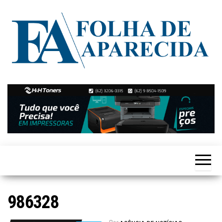
Skip
to
the
content
Notícias
Folha de
de
Aparecida
Aparecida
de
Goiânia
986328