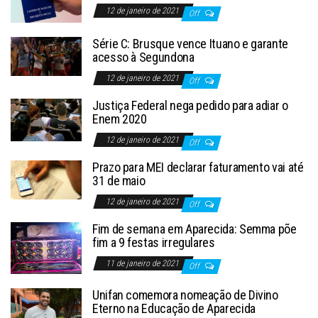
12 de janeiro de 2021
Off
Série C: Brusque vence Ituano e garante
acesso à Segundona
12 de janeiro de 2021
Off
Justiça Federal nega pedido para adiar o
Enem 2020
12 de janeiro de 2021
Off
Prazo para MEI declarar faturamento vai até
31 de maio
12 de janeiro de 2021
Off
Fim de semana em Aparecida: Semma põe
fim a 9 festas irregulares
11 de janeiro de 2021
Off
Unifan comemora nomeação de Divino
Eterno na Educação de Aparecida