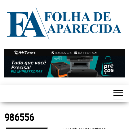
Skip
to
the
content
Notícias
Folha de
de
Aparecida
Aparecida
de
Goiânia
986556