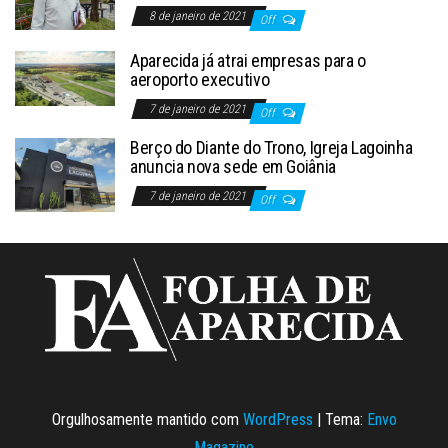
8 de janeiro de 2021
Off
Aparecida já atrai empresas para o
aeroporto executivo
7 de janeiro de 2021
Off
Berço do Diante do Trono, Igreja Lagoinha
anuncia nova sede em Goiânia
7 de janeiro de 2021
Off
Orgulhosamente mantido com
WordPress
|
Tema:
Envo
Magazine