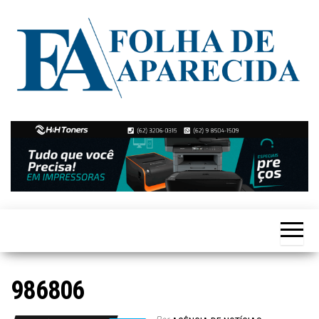
Skip
to
the
content
Notícias
Folha de
de
Aparecida
Aparecida
de
Goiânia
986806