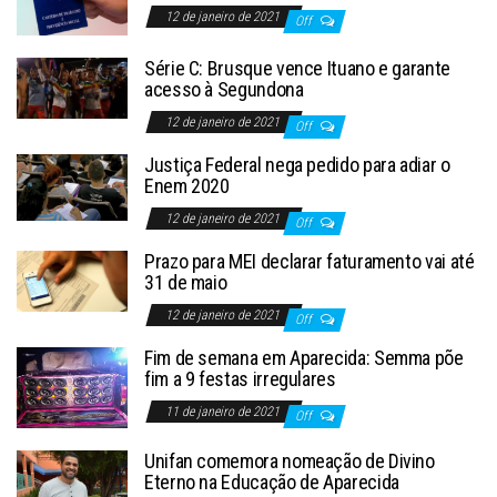
12 de janeiro de 2021
Off
Série C: Brusque vence Ituano e garante
acesso à Segundona
12 de janeiro de 2021
Off
Justiça Federal nega pedido para adiar o
Enem 2020
12 de janeiro de 2021
Off
Prazo para MEI declarar faturamento vai até
31 de maio
12 de janeiro de 2021
Off
Fim de semana em Aparecida: Semma põe
fim a 9 festas irregulares
11 de janeiro de 2021
Off
Unifan comemora nomeação de Divino
Eterno na Educação de Aparecida