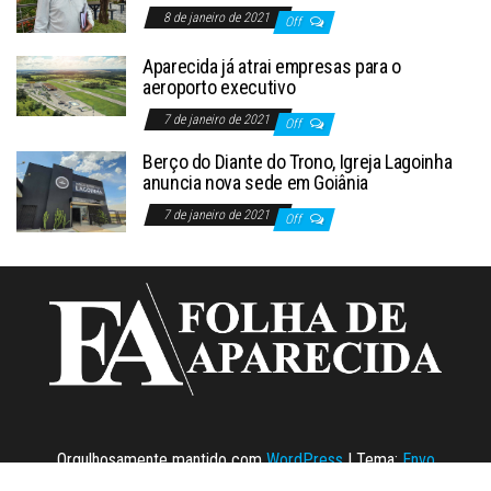
8 de janeiro de 2021
Off
Aparecida já atrai empresas para o
aeroporto executivo
7 de janeiro de 2021
Off
Berço do Diante do Trono, Igreja Lagoinha
anuncia nova sede em Goiânia
7 de janeiro de 2021
Off
Orgulhosamente mantido com
WordPress
|
Tema:
Envo
Magazine