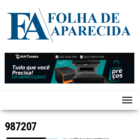
Skip
to
the
content
Notícias
Folha de
de
Aparecida
Aparecida
de
Goiânia
987207