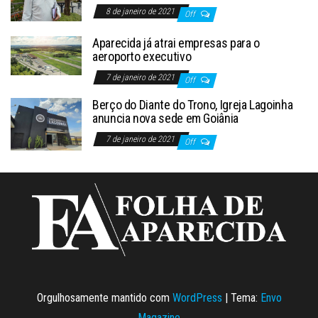
8 de janeiro de 2021
Off
Aparecida já atrai empresas para o
aeroporto executivo
7 de janeiro de 2021
Off
Berço do Diante do Trono, Igreja Lagoinha
anuncia nova sede em Goiânia
7 de janeiro de 2021
Off
Orgulhosamente mantido com
WordPress
|
Tema:
Envo
Magazine