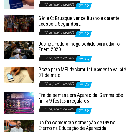
12 de janeiro de 2021
Off
Série C: Brusque vence Ituano e garante
acesso à Segundona
12 de janeiro de 2021
Off
Justiça Federal nega pedido para adiar o
Enem 2020
12 de janeiro de 2021
Off
Prazo para MEI declarar faturamento vai até
31 de maio
12 de janeiro de 2021
Off
Fim de semana em Aparecida: Semma põe
fim a 9 festas irregulares
11 de janeiro de 2021
Off
Unifan comemora nomeação de Divino
Eterno na Educação de Aparecida