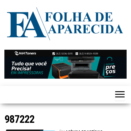
Skip
to
the
content
Notícias
Folha de
de
Aparecida
Aparecida
de
Goiânia
987222