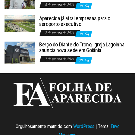
8 de janeiro de 2021
Off
Aparecida já atrai empresas para o
aeroporto executivo
7 de janeiro de 2021
Off
Berço do Diante do Trono, Igreja Lagoinha
anuncia nova sede em Goiânia
7 de janeiro de 2021
Off
Orgulhosamente mantido com
WordPress
|
Tema:
Envo
Magazine