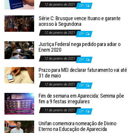
12 de janeiro de 2021
Off
Série C: Brusque vence Ituano e garante
acesso à Segundona
12 de janeiro de 2021
Off
Justiça Federal nega pedido para adiar o
Enem 2020
12 de janeiro de 2021
Off
Prazo para MEI declarar faturamento vai até
31 de maio
12 de janeiro de 2021
Off
Fim de semana em Aparecida: Semma põe
fim a 9 festas irregulares
11 de janeiro de 2021
Off
Unifan comemora nomeação de Divino
Eterno na Educação de Aparecida