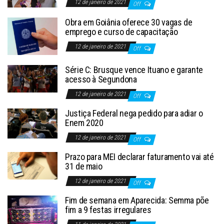
12 de janeiro de 2021
Off
Obra em Goiânia oferece 30 vagas de
emprego e curso de capacitação
12 de janeiro de 2021
Off
Série C: Brusque vence Ituano e garante
acesso à Segundona
12 de janeiro de 2021
Off
Justiça Federal nega pedido para adiar o
Enem 2020
12 de janeiro de 2021
Off
Prazo para MEI declarar faturamento vai até
31 de maio
12 de janeiro de 2021
Off
Fim de semana em Aparecida: Semma põe
fim a 9 festas irregulares