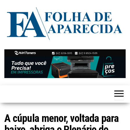
Skip
to
the
content
Notícias
Folha de
de
Aparecida
Aparecida
de
Goiânia
A cúpula menor, voltada para
baixo, abriga o Plenário do