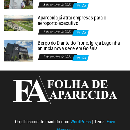
8 de janeiro de 2021
Off
Aparecida já atrai empresas para o
aeroporto executivo
7 de janeiro de 2021
Off
Berço do Diante do Trono, Igreja Lagoinha
anuncia nova sede em Goiânia
7 de janeiro de 2021
Off
Orgulhosamente mantido com
WordPress
|
Tema:
Envo
Magazine