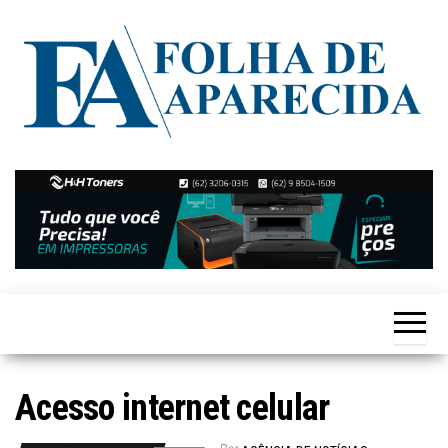
Skip
to
the
content
Notícias
Folha de
de
Aparecida
Aparecida
de
Goiânia
Acesso internet celular