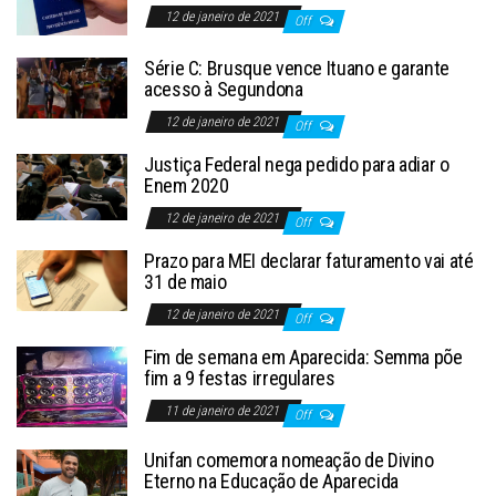
12 de janeiro de 2021
Off
Série C: Brusque vence Ituano e garante
acesso à Segundona
12 de janeiro de 2021
Off
Justiça Federal nega pedido para adiar o
Enem 2020
12 de janeiro de 2021
Off
Prazo para MEI declarar faturamento vai até
31 de maio
12 de janeiro de 2021
Off
Fim de semana em Aparecida: Semma põe
fim a 9 festas irregulares
11 de janeiro de 2021
Off
Unifan comemora nomeação de Divino
Eterno na Educação de Aparecida