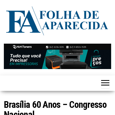
Skip
to
the
content
Notícias
Folha de
de
Aparecida
Aparecida
de
Goiânia
Brasília 60 Anos – Congresso
Nacional