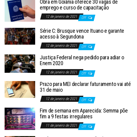
Obra em Goiânia oferece 30 vagas de
emprego e curso de capacitação
12 de janeiro de 2021
Off
Série C: Brusque vence Ituano e garante
acesso à Segundona
12 de janeiro de 2021
Off
Justiça Federal nega pedido para adiar o
Enem 2020
12 de janeiro de 2021
Off
Prazo para MEI declarar faturamento vai até
31 de maio
12 de janeiro de 2021
Off
Fim de semana em Aparecida: Semma põe
fim a 9 festas irregulares
11 de janeiro de 2021
Off