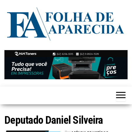
Skip
to
the
content
Notícias
Folha de
de
Aparecida
Aparecida
de
Goiânia
Deputado Daniel Silveira