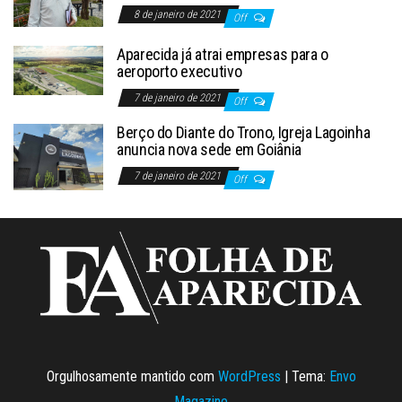
8 de janeiro de 2021
Off
Aparecida já atrai empresas para o
aeroporto executivo
7 de janeiro de 2021
Off
Berço do Diante do Trono, Igreja Lagoinha
anuncia nova sede em Goiânia
7 de janeiro de 2021
Off
Orgulhosamente mantido com
WordPress
|
Tema:
Envo
Magazine