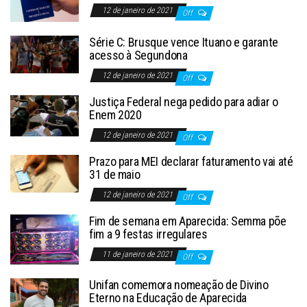
12 de janeiro de 2021
Off
Série C: Brusque vence Ituano e garante
acesso à Segundona
12 de janeiro de 2021
Off
Justiça Federal nega pedido para adiar o
Enem 2020
12 de janeiro de 2021
Off
Prazo para MEI declarar faturamento vai até
31 de maio
12 de janeiro de 2021
Off
Fim de semana em Aparecida: Semma põe
fim a 9 festas irregulares
11 de janeiro de 2021
Off
Unifan comemora nomeação de Divino
Eterno na Educação de Aparecida