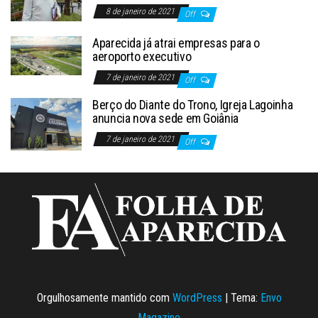
8 de janeiro de 2021
Off
Aparecida já atrai empresas para o
aeroporto executivo
7 de janeiro de 2021
Off
Berço do Diante do Trono, Igreja Lagoinha
anuncia nova sede em Goiânia
7 de janeiro de 2021
Off
Orgulhosamente mantido com
WordPress
|
Tema:
Envo
Magazine