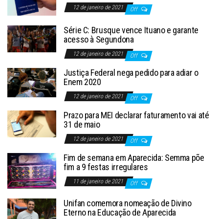
12 de janeiro de 2021
Off
Série C: Brusque vence Ituano e garante
acesso à Segundona
12 de janeiro de 2021
Off
Justiça Federal nega pedido para adiar o
Enem 2020
12 de janeiro de 2021
Off
Prazo para MEI declarar faturamento vai até
31 de maio
12 de janeiro de 2021
Off
Fim de semana em Aparecida: Semma põe
fim a 9 festas irregulares
11 de janeiro de 2021
Off
Unifan comemora nomeação de Divino
Eterno na Educação de Aparecida