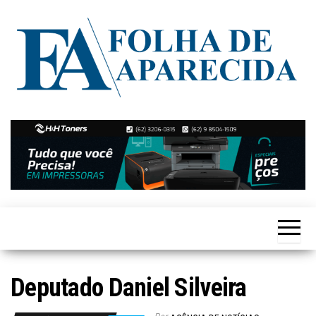
Skip
to
the
content
Notícias
Folha de
de
Aparecida
Aparecida
de
Goiânia
Deputado Daniel Silveira