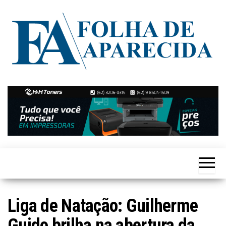
Skip
to
the
content
Notícias
Folha de
de
Aparecida
Aparecida
de
Goiânia
Liga de Natação: Guilherme
Guido brilha na abertura da