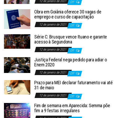
12 de janeiro de 2021
Off
Obra em Goiânia oferece 30 vagas de
emprego e curso de capacitação
12 de janeiro de 2021
Off
Série C: Brusque vence Ituano e garante
acesso à Segundona
12 de janeiro de 2021
Off
Justiça Federal nega pedido para adiar o
Enem 2020
12 de janeiro de 2021
Off
Prazo para MEI declarar faturamento vai até
31 de maio
12 de janeiro de 2021
Off
Fim de semana em Aparecida: Semma põe
fim a 9 festas irregulares