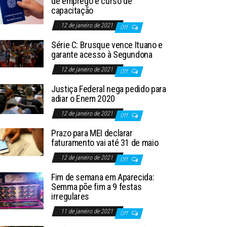
de emprego e curso de
capacitação
12 de janeiro de 2021
Off
Série C: Brusque vence Ituano e
garante acesso à Segundona
12 de janeiro de 2021
Off
Justiça Federal nega pedido para
adiar o Enem 2020
12 de janeiro de 2021
Off
Prazo para MEI declarar
faturamento vai até 31 de maio
12 de janeiro de 2021
Off
Fim de semana em Aparecida:
Semma põe fim a 9 festas
irregulares
11 de janeiro de 2021
Off