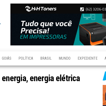
Folha de
Notícias
de
Aparecida
Aparecida
de
Goiânia
GOIÁS
POLÍTICA
BRASIL
MUNDO
EXPEDIENTE
energia, energia elétrica
S