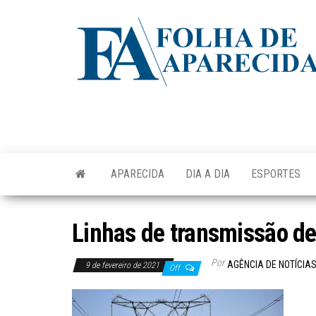
Skip
to
the
content
APARECIDA
DIA A DIA
ESPORTES
Linhas de transmissão de 
Por
AGÊNCIA DE NOTÍCIA
9 de fevereiro de 2021
Off