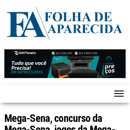
Skip
to
the
content
Notícias
Folha de
de
Aparecida
Aparecida
de
Goiânia
Mega-Sena, concurso da
Mega-Sena, jogos da Mega-