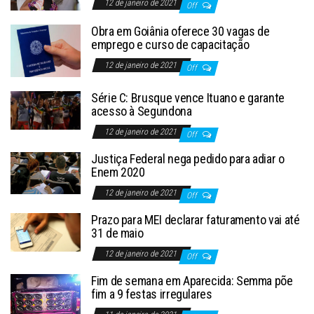
12 de janeiro de 2021
Off
Obra em Goiânia oferece 30 vagas de
emprego e curso de capacitação
12 de janeiro de 2021
Off
Série C: Brusque vence Ituano e garante
acesso à Segundona
12 de janeiro de 2021
Off
Justiça Federal nega pedido para adiar o
Enem 2020
12 de janeiro de 2021
Off
Prazo para MEI declarar faturamento vai até
31 de maio
12 de janeiro de 2021
Off
Fim de semana em Aparecida: Semma põe
fim a 9 festas irregulares