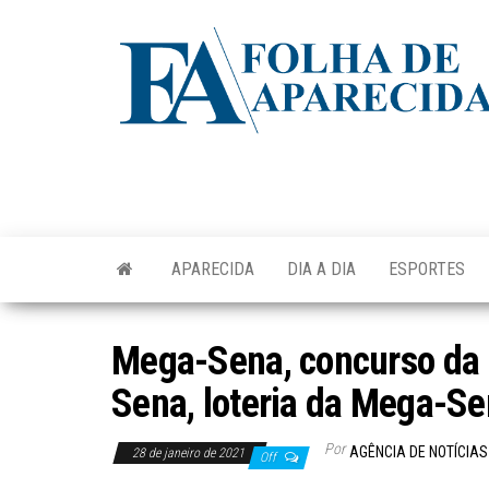
Skip
to
the
content
APARECIDA
DIA A DIA
ESPORTES
Mega-Sena, concurso da
Sena, loteria da Mega-S
Por
AGÊNCIA DE NOTÍCIAS
28 de janeiro de 2021
Off