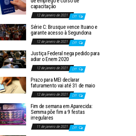
de emprego e curso de
capacitação
12 de janeiro de 2021
Off
Série C: Brusque vence Ituano e
garante acesso à Segundona
12 de janeiro de 2021
Off
Justiça Federal nega pedido para
adiar o Enem 2020
12 de janeiro de 2021
Off
Prazo para MEI declarar
faturamento vai até 31 de maio
12 de janeiro de 2021
Off
Fim de semana em Aparecida:
Semma põe fim a 9 festas
irregulares
11 de janeiro de 2021
Off