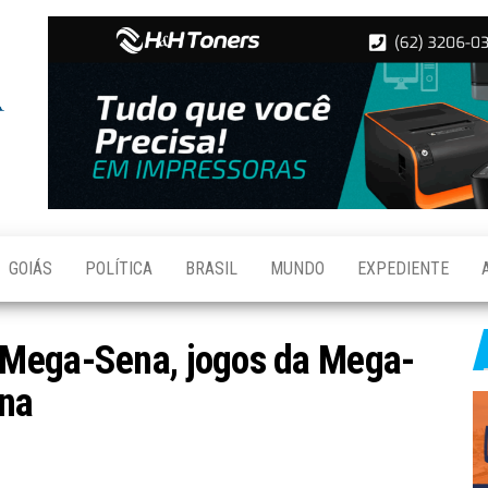
Folha de
Notícias
de
Aparecida
Aparecida
de
Goiânia
GOIÁS
POLÍTICA
BRASIL
MUNDO
EXPEDIENTE
 Mega-Sena, jogos da Mega-
ena