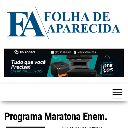
Skip
to
the
content
Notícias
Folha de
de
Aparecida
Aparecida
de
Goiânia
Programa Maratona Enem.