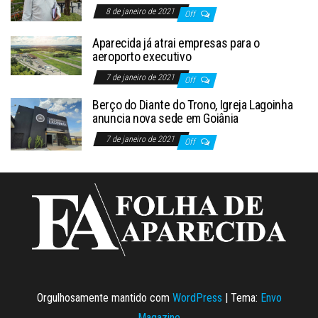
8 de janeiro de 2021
Off
Aparecida já atrai empresas para o
aeroporto executivo
7 de janeiro de 2021
Off
Berço do Diante do Trono, Igreja Lagoinha
anuncia nova sede em Goiânia
7 de janeiro de 2021
Off
Orgulhosamente mantido com
WordPress
|
Tema:
Envo
Magazine