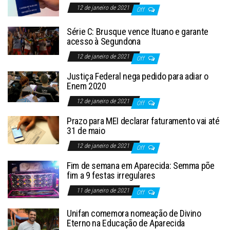
12 de janeiro de 2021
Off
Série C: Brusque vence Ituano e garante
acesso à Segundona
12 de janeiro de 2021
Off
Justiça Federal nega pedido para adiar o
Enem 2020
12 de janeiro de 2021
Off
Prazo para MEI declarar faturamento vai até
31 de maio
12 de janeiro de 2021
Off
Fim de semana em Aparecida: Semma põe
fim a 9 festas irregulares
11 de janeiro de 2021
Off
Unifan comemora nomeação de Divino
Eterno na Educação de Aparecida