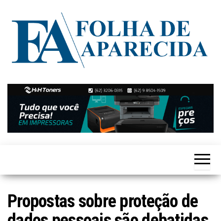
Skip
to
the
content
Notícias
Folha de
de
Aparecida
Aparecida
de
Goiânia
Propostas sobre proteção de
dados pessoais são debatidas