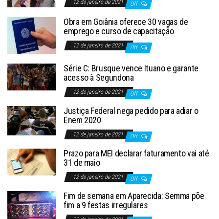
12 de janeiro de 2021
Off
Obra em Goiânia oferece 30 vagas de
emprego e curso de capacitação
12 de janeiro de 2021
Off
Série C: Brusque vence Ituano e garante
acesso à Segundona
12 de janeiro de 2021
Off
Justiça Federal nega pedido para adiar o
Enem 2020
12 de janeiro de 2021
Off
Prazo para MEI declarar faturamento vai até
31 de maio
12 de janeiro de 2021
Off
Fim de semana em Aparecida: Semma põe
fim a 9 festas irregulares