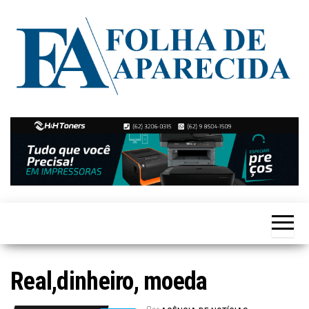
Skip
to
the
content
Notícias
Folha de
de
Aparecida
Aparecida
de
Goiânia
Real,dinheiro, moeda