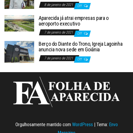
8 de janeiro de 2021
Off
Aparecida já atrai empresas para o
aeroporto executivo
7 de janeiro de 2021
Off
Berço do Diante do Trono, Igreja Lagoinha
anuncia nova sede em Goiânia
7 de janeiro de 2021
Off
Orgulhosamente mantido com
WordPress
|
Tema:
Envo
Magazine