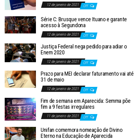
12 de janeiro de 2021
Off
Série C: Brusque vence Ituano e garante
acesso à Segundona
12 de janeiro de 2021
Off
Justiça Federal nega pedido para adiar o
Enem 2020
12 de janeiro de 2021
Off
Prazo para MEI declarar faturamento vai até
31 de maio
12 de janeiro de 2021
Off
Fim de semana em Aparecida: Semma põe
fim a 9 festas irregulares
11 de janeiro de 2021
Off
Unifan comemora nomeação de Divino
Eterno na Educação de Aparecida