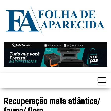
Skip
to
the
content
Notícias
Folha de
de
Aparecida
Aparecida
de
Goiânia
Recuperação mata atlântica/
fauna/ flora