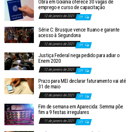
Obra em Goiânia oferece 30 vagas de
emprego e curso de capacitação
12 de janeiro de 2021
Off
Série C: Brusque vence Ituano e garante
acesso à Segundona
12 de janeiro de 2021
Off
Justiça Federal nega pedido para adiar o
Enem 2020
12 de janeiro de 2021
Off
Prazo para MEI declarar faturamento vai até
31 de maio
12 de janeiro de 2021
Off
Fim de semana em Aparecida: Semma põe
fim a 9 festas irregulares
11 de janeiro de 2021
Off