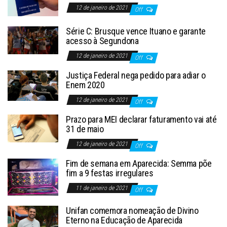
12 de janeiro de 2021
Off
Série C: Brusque vence Ituano e garante
acesso à Segundona
12 de janeiro de 2021
Off
Justiça Federal nega pedido para adiar o
Enem 2020
12 de janeiro de 2021
Off
Prazo para MEI declarar faturamento vai até
31 de maio
12 de janeiro de 2021
Off
Fim de semana em Aparecida: Semma põe
fim a 9 festas irregulares
11 de janeiro de 2021
Off
Unifan comemora nomeação de Divino
Eterno na Educação de Aparecida