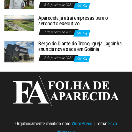
8 de janeiro de 2021
Off
Aparecida já atrai empresas para o
aeroporto executivo
7 de janeiro de 2021
Off
Berço do Diante do Trono, Igreja Lagoinha
anuncia nova sede em Goiânia
7 de janeiro de 2021
Off
Orgulhosamente mantido com
WordPress
|
Tema:
Envo
Magazine