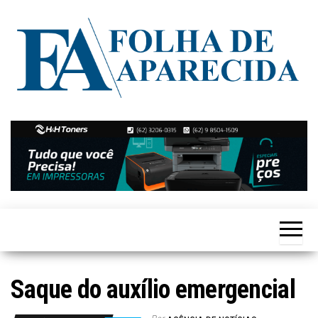
Skip
to
the
content
Notícias
Folha de
de
Aparecida
Aparecida
de
Goiânia
Saque do auxílio emergencial