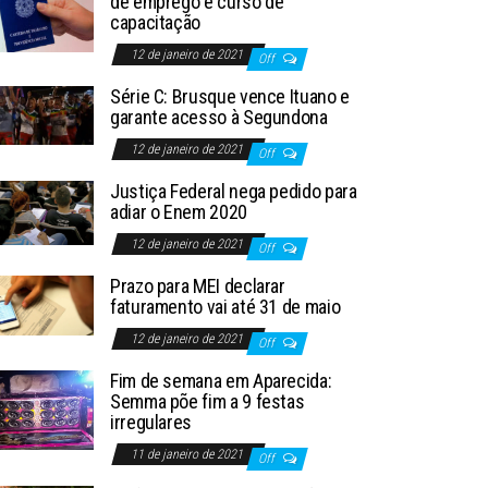
de emprego e curso de
capacitação
12 de janeiro de 2021
Off
Série C: Brusque vence Ituano e
garante acesso à Segundona
12 de janeiro de 2021
Off
Justiça Federal nega pedido para
adiar o Enem 2020
12 de janeiro de 2021
Off
Prazo para MEI declarar
faturamento vai até 31 de maio
12 de janeiro de 2021
Off
Fim de semana em Aparecida:
Semma põe fim a 9 festas
irregulares
11 de janeiro de 2021
Off