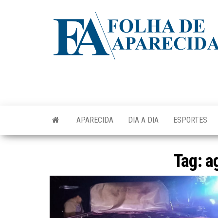
Skip
to
the
content
APARECIDA
DIA A DIA
ESPORTES
Tag:
a