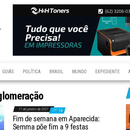
Folha de
Notícias
de
Aparecida
Aparecida
de
Goiânia
GOIÁS
POLÍTICA
BRASIL
MUNDO
EXPEDIENTE
glomeração
11 de janeiro de 2021
Off
Fim de semana em Aparecida:
Semma põe fim a 9 festas