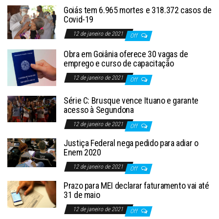
Goiás tem 6.965 mortes e 318.372 casos de
Covid-19
12 de janeiro de 2021
Off
Obra em Goiânia oferece 30 vagas de
emprego e curso de capacitação
12 de janeiro de 2021
Off
Série C: Brusque vence Ituano e garante
acesso à Segundona
12 de janeiro de 2021
Off
Justiça Federal nega pedido para adiar o
Enem 2020
12 de janeiro de 2021
Off
Prazo para MEI declarar faturamento vai até
31 de maio
12 de janeiro de 2021
Off