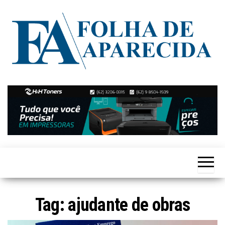
Skip
to
the
content
Notícias
Folha de
de
Aparecida
Aparecida
de
Goiânia
Tag:
ajudante de obras