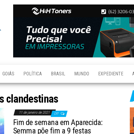
Folha de
Notícias
de
Aparecida
Aparecida
de
Goiânia
GOIÁS
POLÍTICA
BRASIL
MUNDO
EXPEDIENTE
s clandestinas
11 de janeiro de 2021
Off
Fim de semana em Aparecida:
Semma põe fim a 9 festas