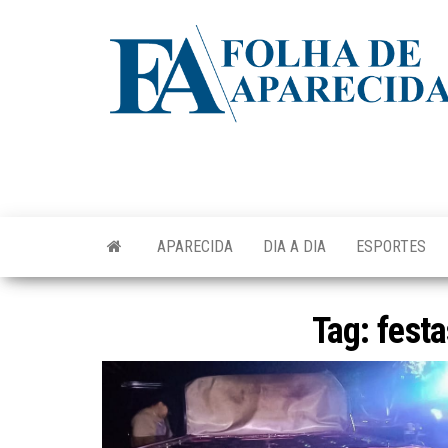
Skip
to
the
content
APARECIDA
DIA A DIA
ESPORTES
Tag:
festa