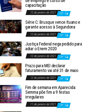
de emprego e curso de
capacitação
12 de janeiro de 2021
Off
Série C: Brusque vence Ituano e
garante acesso à Segundona
12 de janeiro de 2021
Off
Justiça Federal nega pedido para
adiar o Enem 2020
12 de janeiro de 2021
Off
Prazo para MEI declarar
faturamento vai até 31 de maio
12 de janeiro de 2021
Off
Fim de semana em Aparecida:
Semma põe fim a 9 festas
irregulares
11 de janeiro de 2021
Off