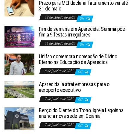
Prazo para MEI declarar faturamento vai até
31 de maio
12 de janeiro de 2021
Off
Fim de semana em Aparecida: Semma põe
fim a 9 festas irregulares
11 de janeiro de 2021
Off
Unifan comemora nomeação de Divino
Eterno na Educação de Aparecida
8 de janeiro de 2021
Off
Aparecida já atrai empresas para o
aeroporto executivo
7 de janeiro de 2021
Off
Berço do Diante do Trono, Igreja Lagoinha
anuncia nova sede em Goiânia
7 de janeiro de 2021
Off