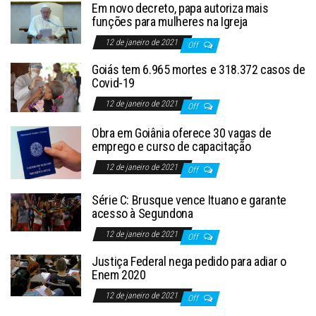
Em novo decreto, papa autoriza mais
funções para mulheres na Igreja
12 de janeiro de 2021
Off
Goiás tem 6.965 mortes e 318.372 casos de
Covid-19
12 de janeiro de 2021
Off
Obra em Goiânia oferece 30 vagas de
emprego e curso de capacitação
12 de janeiro de 2021
Off
Série C: Brusque vence Ituano e garante
acesso à Segundona
12 de janeiro de 2021
Off
Justiça Federal nega pedido para adiar o
Enem 2020
12 de janeiro de 2021
Off