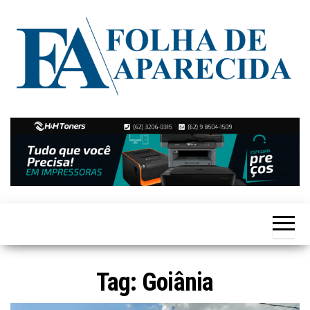
Skip
to
the
content
Notícias
Folha de
de
Aparecida
Aparecida
de
Goiânia
Tag:
Goiânia