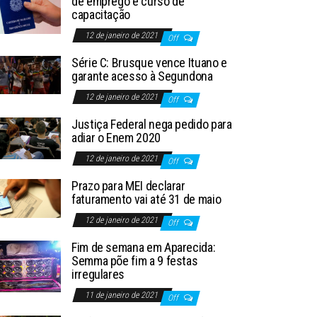
de emprego e curso de
capacitação
12 de janeiro de 2021
Off
Série C: Brusque vence Ituano e
garante acesso à Segundona
12 de janeiro de 2021
Off
Justiça Federal nega pedido para
adiar o Enem 2020
12 de janeiro de 2021
Off
Prazo para MEI declarar
faturamento vai até 31 de maio
12 de janeiro de 2021
Off
Fim de semana em Aparecida:
Semma põe fim a 9 festas
irregulares
11 de janeiro de 2021
Off