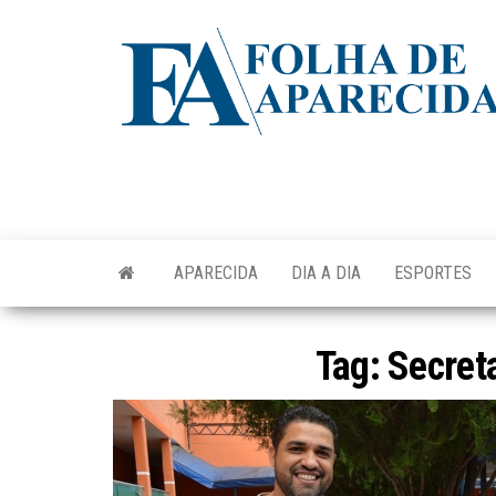
Skip
to
the
content
APARECIDA
DIA A DIA
ESPORTES
Tag:
Secret