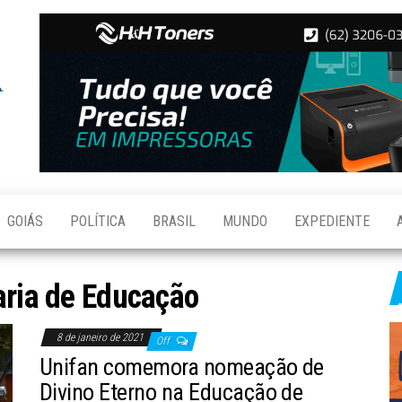
Folha de
Notícias
de
Aparecida
Aparecida
de
Goiânia
GOIÁS
POLÍTICA
BRASIL
MUNDO
EXPEDIENTE
aria de Educação
8 de janeiro de 2021
Off
Unifan comemora nomeação de
Divino Eterno na Educação de