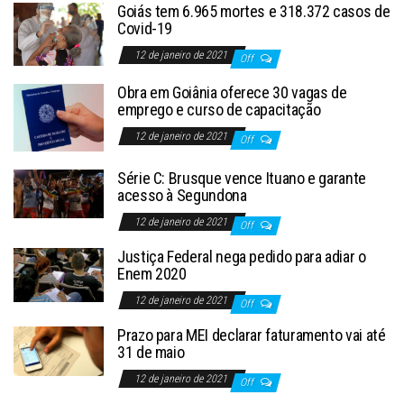
Goiás tem 6.965 mortes e 318.372 casos de
Covid-19
12 de janeiro de 2021
Off
Obra em Goiânia oferece 30 vagas de
emprego e curso de capacitação
12 de janeiro de 2021
Off
Série C: Brusque vence Ituano e garante
acesso à Segundona
12 de janeiro de 2021
Off
Justiça Federal nega pedido para adiar o
Enem 2020
12 de janeiro de 2021
Off
Prazo para MEI declarar faturamento vai até
31 de maio
12 de janeiro de 2021
Off