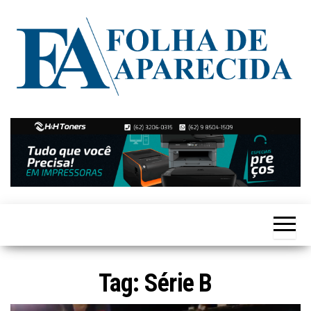
Skip
to
the
content
Notícias
Folha de
de
Aparecida
Aparecida
de
Goiânia
Tag:
Série B