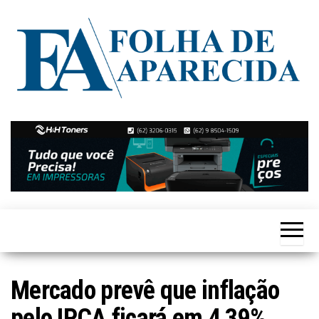
Skip
to
the
content
Notícias
Folha de
de
Aparecida
Aparecida
de
Goiânia
Mercado prevê que inflação
pelo IPCA ficará em 4,39%