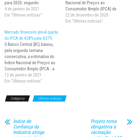
para 2020, segundo
Nacional de Preços ao
informações do boletim Focus
4 de janeiro de 2021
Consumidor Amplo (IPCA) de
divulgado hoje (4). Com
Em "Últimas notícias"
4,35% para 4,39% para o ano. É
22 de dezembro de 2020
periodicidade semanal, o
a 19ª alta consecutiva do
Em "Últimas notícias"
documento reúne as projeções
indicador, que ultrapassa o
Mercado financeiro prevê queda
para os principais indicadores
centro da meta de inflação
do IPCA de 4,38% para 4,37%
da economia. O indicador
definida pelo Conselho
O Banco Central (BC) baixou,
ultrapassa o centro da…
Monetário Nacional (CMN) em
pela segunda semana
4%.…
consecutiva, a estimativa do
Índice Nacional de Preços ao
Consumidor Amplo (IPCA - a
inflação oficial do país), de
12 de janeiro de 2021
4,38% para 4,37%, conforme
Em "Últimas notícias"
indica o boletim Focus
divulgado hoje (11). Com
Categoria
Últimas notícias
periodicidade semanal, o
documento reúne informações
dos principais indicadores da
economia.…
Índice de
Projeto torna
Confiança da
obrigatória a
Indústria atinge
vacinação