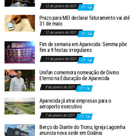
12 de janeiro de 2021
Off
Prazo para MEI declarar faturamento vai até
31 de maio
12 de janeiro de 2021
Off
Fim de semana em Aparecida: Semma põe
fim a 9 festas irregulares
11 de janeiro de 2021
Off
Unifan comemora nomeação de Divino
Eterno na Educação de Aparecida
8 de janeiro de 2021
Off
Aparecida já atrai empresas para o
aeroporto executivo
7 de janeiro de 2021
Off
Berço do Diante do Trono, Igreja Lagoinha
anuncia nova sede em Goiânia