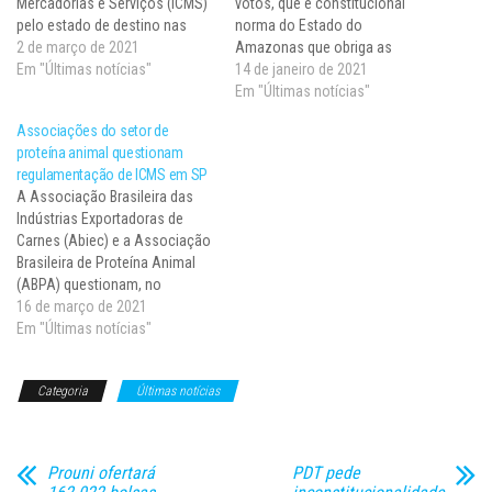
Mercadorias e Serviços (ICMS)
votos, que é constitucional
pelo estado de destino nas
norma do Estado do
operações interestaduais de
2 de março de 2021
Amazonas que obriga as
circulação de mercadorias
Em "Últimas notícias"
concessionárias a notificar
14 de janeiro de 2021
realizadas de forma não
previamente o consumidor, por
Em "Últimas notícias"
presencial e destinadas a
meio de carta com aviso de
Associações do setor de
consumidor final não
recebimento (AR), da
proteína animal questionam
contribuinte desse imposto. A
realização de vistoria técnica
regulamentação de ICMS em SP
decisão se deu na sessão
no medidor de sua casa. Na
A Associação Brasileira das
virtual finalizada em…
sessão virtual encerrada…
Indústrias Exportadoras de
Carnes (Abiec) e a Associação
Brasileira de Proteína Animal
(ABPA) questionam, no
Supremo Tribunal Federal (STF),
16 de março de 2021
a validade de normas do
Em "Últimas notícias"
Estado de São Paulo que
regulamentam a aplicação do
Categoria
Últimas notícias
Imposto sobre Circulação de
Mercadorias e Serviços (ICMS)
em operações realizadas por
suas…
Prouni ofertará
PDT pede