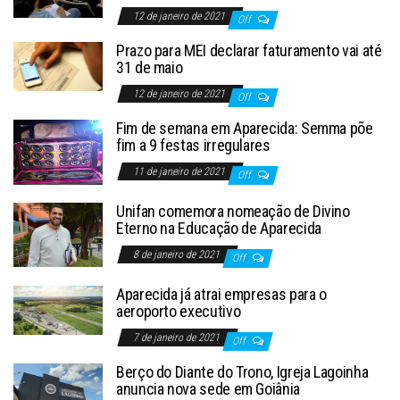
12 de janeiro de 2021
Off
Prazo para MEI declarar faturamento vai até
31 de maio
12 de janeiro de 2021
Off
Fim de semana em Aparecida: Semma põe
fim a 9 festas irregulares
11 de janeiro de 2021
Off
Unifan comemora nomeação de Divino
Eterno na Educação de Aparecida
8 de janeiro de 2021
Off
Aparecida já atrai empresas para o
aeroporto executivo
7 de janeiro de 2021
Off
Berço do Diante do Trono, Igreja Lagoinha
anuncia nova sede em Goiânia