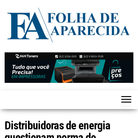
Skip
to
the
content
Notícias
Folha de
de
Aparecida
Aparecida
de
Goiânia
Distribuidoras de energia
questionam norma do