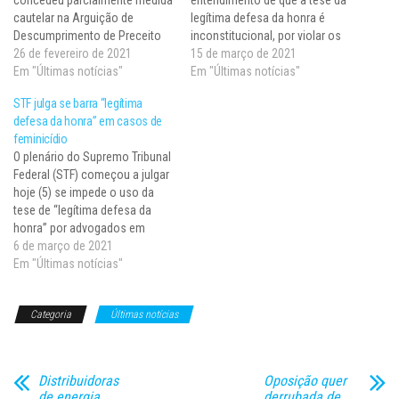
cautelar na Arguição de
legítima defesa da honra é
Descumprimento de Preceito
inconstitucional, por violar os
Fundamental (ADPF) 779 para
26 de fevereiro de 2021
princípios constitucionais da
15 de março de 2021
firmar o entendimento de que a
Em "Últimas notícias"
dignidade da pessoa humana,
Em "Últimas notícias"
tese da legítima defesa da
da proteção à vida e da
STF julga se barra “legítima
honra é inconstitucional, por
igualdade de gênero. A
defesa da honra” em casos de
contrariar os princípios
decisão, tomada na sessão
feminicídio
constitucionais da dignidade
virtual encerrada em 12/3,
O plenário do Supremo Tribunal
da pessoa humana, da
referendou liminar…
Federal (STF) começou a julgar
proteção à…
hoje (5) se impede o uso da
tese de “legítima defesa da
honra” por advogados em
casos de feminicídio julgados
6 de março de 2021
pelo tribunal do júri. Na semana
Em "Últimas notícias"
passada, o ministro Dias
Toffoli concedeu uma liminar
Categoria
Últimas notícias
(decisão provisória) em que
afirma ser…
Distribuidoras
Oposição quer
de energia
derrubada de