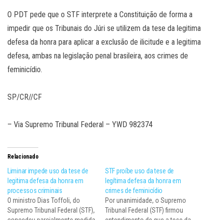
O PDT pede que o STF interprete a Constituição de forma a
impedir que os Tribunais do Júri se utilizem da tese da legitima
defesa da honra para aplicar a exclusão de ilicitude e a legitima
defesa, ambas na legislação penal brasileira, aos crimes de
feminicídio.
SP/CR//CF
– Via Supremo Tribunal Federal – YWD 982374
Relacionado
Liminar impede uso da tese de
STF proíbe uso da tese de
legitima defesa da honra em
legítima defesa da honra em
processos criminais
crimes de feminicídio
O ministro Dias Toffoli, do
Por unanimidade, o Supremo
Supremo Tribunal Federal (STF),
Tribunal Federal (STF) firmou
concedeu parcialmente medida
entendimento de que a tese da