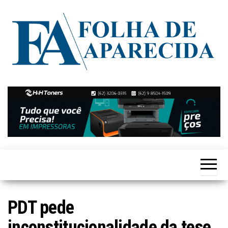
Skip
to
the
content
Notícias
Folha de
de
Aparecida
Aparecida
de
Goiânia
PDT pede
inconstitucionalidade da tese