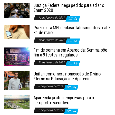
Justiça Federal nega pedido para adiar o
Enem 2020
12 de janeiro de 2021
Off
Prazo para MEI declarar faturamento vai até
31 de maio
12 de janeiro de 2021
Off
Fim de semana em Aparecida: Semma põe
fim a 9 festas irregulares
11 de janeiro de 2021
Off
Unifan comemora nomeação de Divino
Eterno na Educação de Aparecida
8 de janeiro de 2021
Off
Aparecida já atrai empresas para o
aeroporto executivo
7 de janeiro de 2021
Off