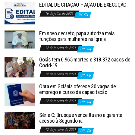
EDITAL DE CITAÇÃO – AÇÃO DE EXECUÇÃO
16 de julho de 2026
Off
Em novo decreto, papa autoriza mais
funções para mulheres na Igreja
12 de janeiro de 2021
Off
Goiás tem 6.965 mortes e 318.372 casos de
Covid-19
12 de janeiro de 2021
Off
Obra em Goiânia oferece 30 vagas de
emprego e curso de capacitação
12 de janeiro de 2021
Off
Série C: Brusque vence Ituano e garante
acesso à Segundona
12 de janeiro de 2021
Off