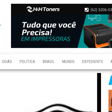
Folha de
Notícias
de
Aparecida
Aparecida
de
Goiânia
GOIÁS
POLÍTICA
BRASIL
MUNDO
EXPEDIENTE