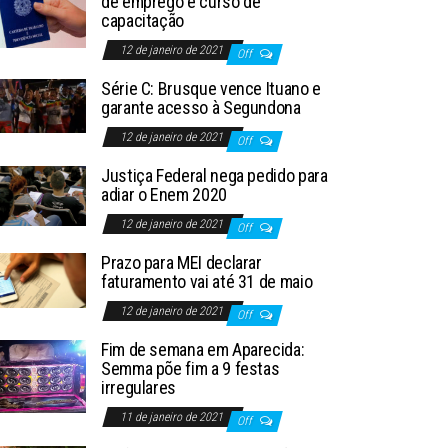
de emprego e curso de
capacitação
12 de janeiro de 2021
Off
Série C: Brusque vence Ituano e
garante acesso à Segundona
12 de janeiro de 2021
Off
Justiça Federal nega pedido para
adiar o Enem 2020
12 de janeiro de 2021
Off
Prazo para MEI declarar
faturamento vai até 31 de maio
12 de janeiro de 2021
Off
Fim de semana em Aparecida:
Semma põe fim a 9 festas
irregulares
11 de janeiro de 2021
Off