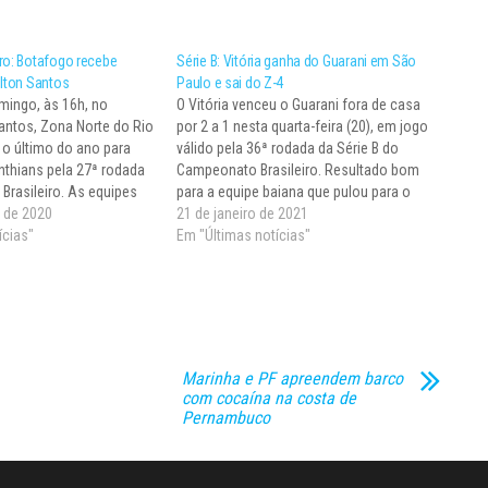
ro: Botafogo recebe
Série B: Vitória ganha do Guarani em São
ilton Santos
Paulo e sai do Z-4
mingo, às 16h, no
O Vitória venceu o Guarani fora de casa
Santos, Zona Norte do Rio
por 2 a 1 nesta quarta-feira (20), em jogo
 o último do ano para
válido pela 36ª rodada da Série B do
nthians pela 27ª rodada
Campeonato Brasileiro. Resultado bom
rasileiro. As equipes
para a equipe baiana que pulou para o
, mas lutam por objetivos
 de 2020
15º lugar com 42 pontos e não volta
21 de janeiro de 2021
na competição. Os
ícias"
mais à zona de rebaixamento…
Em "Últimas notícias"
3 pontos lutam…
Marinha e PF apreendem barco
com cocaína na costa de
Pernambuco