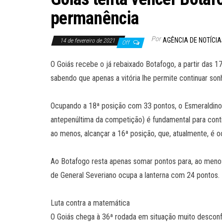
permanência
Por
AGÊNCIA DE NOTÍCI
14 de fevereiro de 2021
Off
O Goiás recebe o já rebaixado Botafogo, a partir das 17h
sabendo que apenas a vitória lhe permite continuar so
Ocupando a 18ª posição com 33 pontos, o Esmeraldino s
antepenúltima da competição) é fundamental para conti
ao menos, alcançar a 16ª posição, que, atualmente, é 
Ao Botafogo resta apenas somar pontos para, ao menos
de General Severiano ocupa a lanterna com 24 pontos.
Luta contra a matemática
O Goiás chega à 36ª rodada em situação muito desconfo