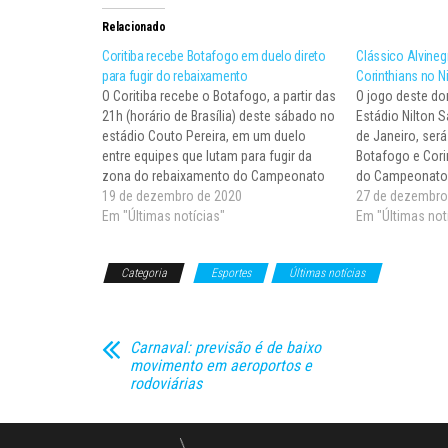
Relacionado
Coritiba recebe Botafogo em duelo direto
Clássico Alvineg
para fugir do rebaixamento
Corinthians no N
O Coritiba recebe o Botafogo, a partir das
O jogo deste do
21h (horário de Brasília) deste sábado no
Estádio Nilton 
estádio Couto Pereira, em um duelo
de Janeiro, será
entre equipes que lutam para fugir da
Botafogo e Cori
zona do rebaixamento do Campeonato
do Campeonato B
Brasileiro. O Coxa chega à partida válida
19 de dezembro de 2020
vêm de vitórias
27 de dezembro
pela 26ª rodada ocupando a 18ª posição
Em "Últimas notícias"
bem diferentes 
Em "Últimas not
com 21 pontos,…
cariocas com 2
Categoria
Esportes
Últimas notícias
Carnaval: previsão é de baixo
movimento em aeroportos e
rodoviárias