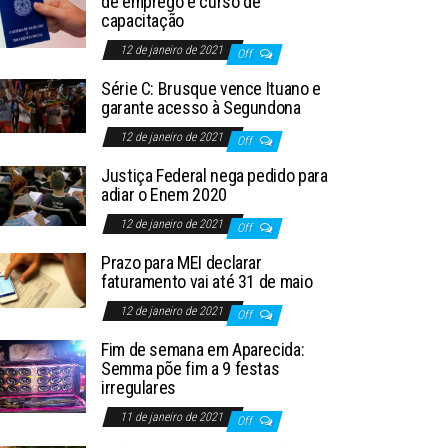
de emprego e curso de
capacitação
12 de janeiro de 2021
Off
Série C: Brusque vence Ituano e
garante acesso à Segundona
12 de janeiro de 2021
Off
Justiça Federal nega pedido para
adiar o Enem 2020
12 de janeiro de 2021
Off
Prazo para MEI declarar
faturamento vai até 31 de maio
12 de janeiro de 2021
Off
Fim de semana em Aparecida:
Semma põe fim a 9 festas
irregulares
11 de janeiro de 2021
Off