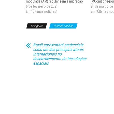
modulada (AM) regularizem a migração
(MCom) chegou 
para frequência modulada (FM). O texto é
6 de fevereiro de 2021
puderam fazer 
21 de março de
assinado pelo ministro Fábio Faria. A
Em "Últimas notícias"
outorgas e passa
Em "Últimas not
migração de rádios de AM para FM é uma
programações pe
demanda das…
Oficial da União
Categoria
Últimas notícias
Brasil apresentará credenciais
como um dos principais atores
internacionais no
desenvolvimento de tecnologias
espaciais