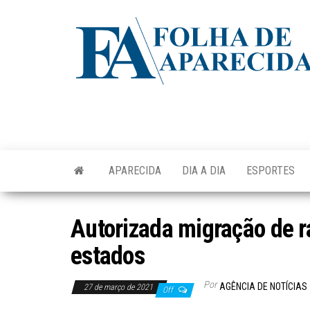
Skip
to
the
content
APARECIDA
DIA A DIA
ESPORTES
Autorizada migração de 
estados
Por
AGÊNCIA DE NOTÍCIAS
27 de março de 2021
Off