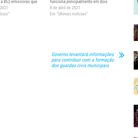
a 852 emissoras que
funciona principalmente em dois
a adaptação das
 2021
sistemas de ondas sonoras: AM, que
8 de abril de 2021
r a transmitir as
ícias"
significa amplitude modulada, e FM, que
Em "Últimas notícias"
las ondas FM. O Diário
quer dizer frequência modulada. A
…
frequência AM,…
Governo levantará informações
para contribuir com a formação
dos guardas civis municipais