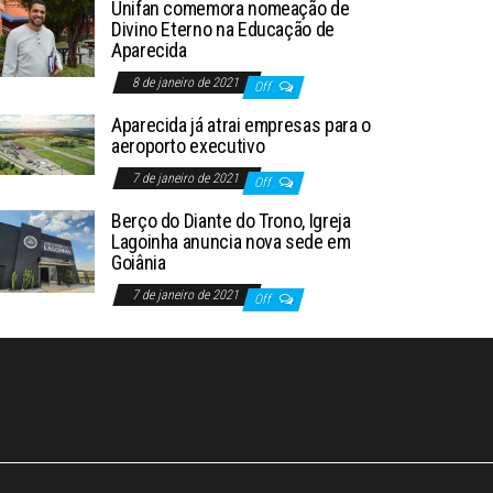
Unifan comemora nomeação de
Divino Eterno na Educação de
Aparecida
8 de janeiro de 2021
Off
Aparecida já atrai empresas para o
aeroporto executivo
7 de janeiro de 2021
Off
Berço do Diante do Trono, Igreja
Lagoinha anuncia nova sede em
Goiânia
7 de janeiro de 2021
Off