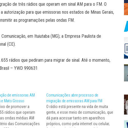
gração de três rádios que operam em sinal AM para o FM. O
az a autorização para que emissoras nos estados de Minas Gerais,
nsmitir as programações pelas ondas FM.
e Comunicação, em Ituiutaba (MG); a Empresa Paulista de
nal (CE).
1.655 rádios que pediram para migrar de sinal. Até o momento,
 Brasil – YWD 990631
ação de emissoras AM
Comunicações abre processo de
á e Mato Grosso
migração de emissoras AM para FM
ivo de promover a
O rádio está presente na vida de muita
655 rádios que operam
gente, e esse meio de comunicação, que
das ondas médias AM
dá para acessar tanto em aparelhos
stério das Comunicações
próprios, como pela internet ou celular,