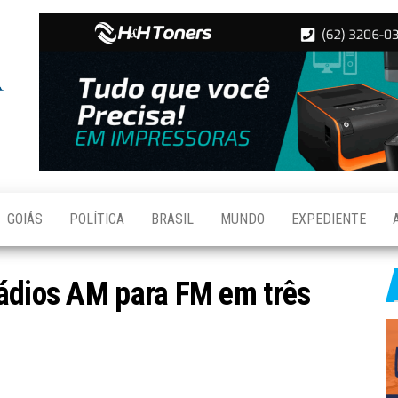
Folha de
Notícias
de
Aparecida
Aparecida
de
Goiânia
GOIÁS
POLÍTICA
BRASIL
MUNDO
EXPEDIENTE
rádios AM para FM em três