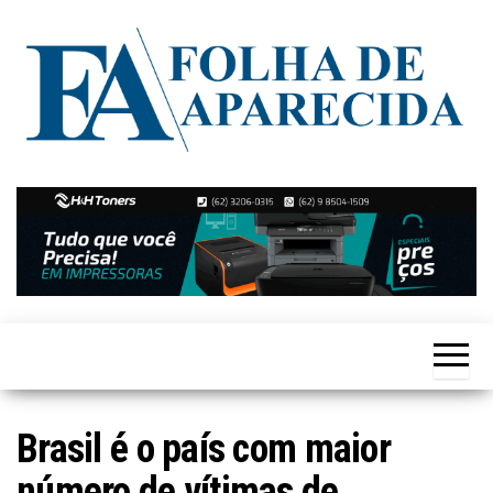
Skip
to
the
content
Notícias
Folha de
de
Aparecida
Aparecida
de
Goiânia
Brasil é o país com maior
número de vítimas de