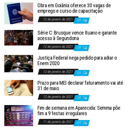
Obra em Goiânia oferece 30 vagas de
emprego e curso de capacitação
12 de janeiro de 2021
Off
Série C: Brusque vence Ituano e garante
acesso à Segundona
12 de janeiro de 2021
Off
Justiça Federal nega pedido para adiar o
Enem 2020
12 de janeiro de 2021
Off
Prazo para MEI declarar faturamento vai até
31 de maio
12 de janeiro de 2021
Off
Fim de semana em Aparecida: Semma põe
fim a 9 festas irregulares
11 de janeiro de 2021
Off