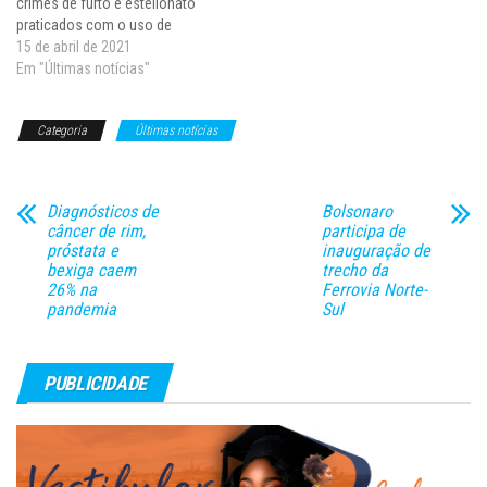
crimes de furto e estelionato
praticados com o uso de
dispositivos eletrônicos como
15 de abril de 2021
celulares, computadores e
Em "Últimas notícias"
tablets. Oriundo do Senado, o
texto aprovado foi o
Categoria
Últimas notícias
substitutivo do relator,
deputado Vinicius Carvalho
(Republicanos-SP). A proposta
retorna para…
Diagnósticos de
Bolsonaro
câncer de rim,
participa de
próstata e
inauguração de
bexiga caem
trecho da
26% na
Ferrovia Norte-
pandemia
Sul
PUBLICIDADE