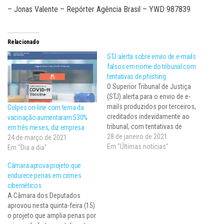
– Jonas Valente – Repórter Agência Brasil – YWD 987839
Relacionado
STJ alerta sobre envio de e-mails
falsos em nome do tribunal com
tentativas de phishing
​O Superior Tribunal de Justiça
(STJ) alerta para o envio de e-
mails produzidos por terceiros,
Golpes on-line com tema da
creditados indevidamente ao
vacinação aumentaram 530%
tribunal, com tentativas de
em três meses, diz empresa
phishing – mensagens que têm
28 de janeiro de 2021
24 de março de 2021
por finalidade usar truques de
Em "Últimas notícias"
Em "Dia a dia"
engenharia social para obter
Câmara aprova projeto que
dados privados das vítimas.
endurece penas em crimes
Algumas dessas mensagens
cibernéticos
têm como remetente o
A Câmara dos Deputados
endereço
aprovou nesta quinta-feira (15)
processo@tribunal.jus.br, que…
o projeto que amplia penas por