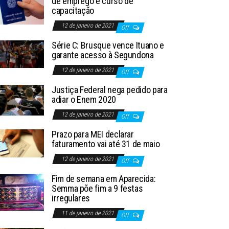
de emprego e curso de
capacitação
12 de janeiro de 2021
Off
Série C: Brusque vence Ituano e
garante acesso à Segundona
12 de janeiro de 2021
Off
Justiça Federal nega pedido para
adiar o Enem 2020
12 de janeiro de 2021
Off
Prazo para MEI declarar
faturamento vai até 31 de maio
12 de janeiro de 2021
Off
Fim de semana em Aparecida:
Semma põe fim a 9 festas
irregulares
11 de janeiro de 2021
Off