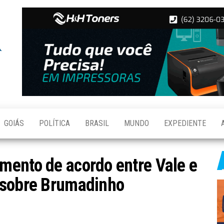
Folha de
Notícias
de
Aparecida
Aparecida
de
Goiânia
GOIÁS
POLÍTICA
BRASIL
MUNDO
EXPEDIENTE
mento de acordo entre Vale e
 sobre Brumadinho