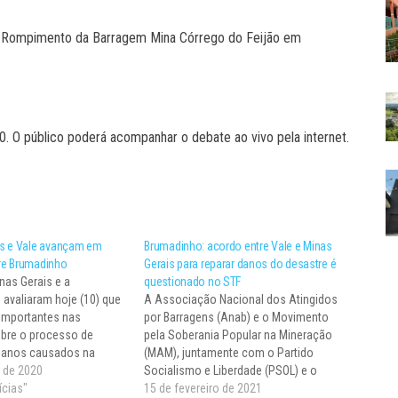
do Rompimento da Barragem Mina Córrego do Feijão em
h30. O público poderá acompanhar o debate ao vivo pela internet.
s e Vale avançam em
Brumadinho: acordo entre Vale e Minas
re Brumadinho
Gerais para reparar danos do desastre é
nas Gerais e a
questionado no STF
 avaliaram hoje (10) que
A Associação Nacional dos Atingidos
importantes nas
por Barragens (Anab) e o Movimento
bre o processo de
pela Soberania Popular na Mineração
danos causados na
(MAM), juntamente com o Partido
adinho (MG). A terceira
 de 2020
Socialismo e Liberdade (PSOL) e o
l para discutir o principal
ícias"
Partido dos Trabalhadores (PT),
15 de fevereiro de 2021