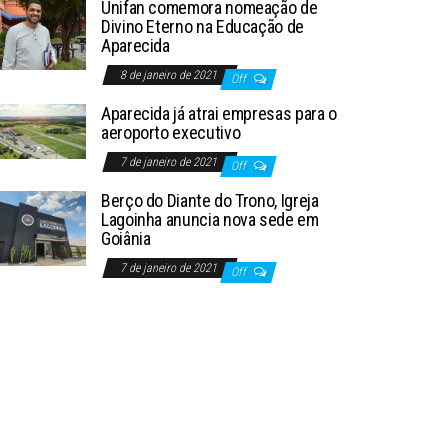
Unifan comemora nomeação de
Divino Eterno na Educação de
Aparecida
8 de janeiro de 2021
Off
Aparecida já atrai empresas para o
aeroporto executivo
7 de janeiro de 2021
Off
Berço do Diante do Trono, Igreja
Lagoinha anuncia nova sede em
Goiânia
7 de janeiro de 2021
Off