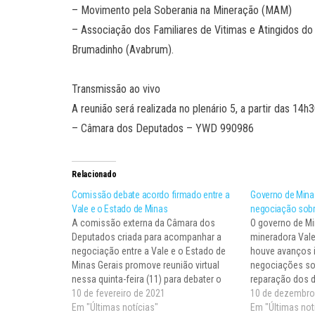
– Movimento pela Soberania na Mineração (MAM)
– Associação dos Familiares de Vitimas e Atingidos 
Brumadinho (Avabrum).
Transmissão ao vivo
A reunião será realizada no plenário 5, a partir das 14
– Câmara dos Deputados – YWD 990986
Relacionado
Comissão debate acordo firmado entre a
Governo de Mina
Vale e o Estado de Minas
negociação sob
A comissão externa da Câmara dos
O governo de Mi
Deputados criada para acompanhar a
mineradora Vale
negociação entre a Vale e o Estado de
houve avanços 
Minas Gerais promove reunião virtual
negociações so
nessa quinta-feira (11) para debater o
reparação dos 
acordo assinado no último dia 4 de
10 de fevereiro de 2021
tragédia de Brum
10 de dezembro
fevereiro. O acordo, no valor de R$ 37,6
Em "Últimas notícias"
audiência judicia
Em "Últimas not