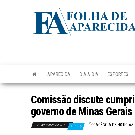
Skip
to
the
content
APARECIDA
DIA A DIA
ESPORTES
Comissão discute cumpri
governo de Minas Gerais
Por
AGÊNCIA DE NOTÍCIAS
28 de março de 2021
Off