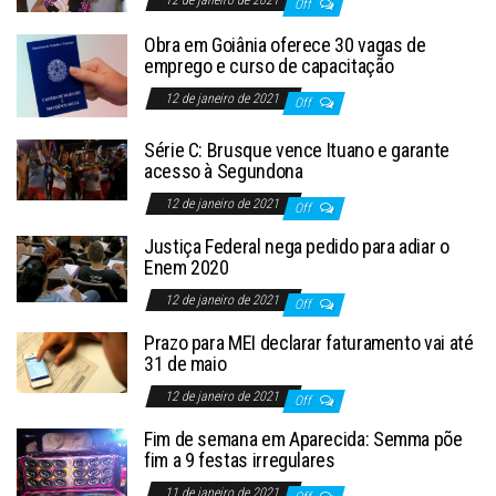
Off
Obra em Goiânia oferece 30 vagas de
emprego e curso de capacitação
12 de janeiro de 2021
Off
Série C: Brusque vence Ituano e garante
acesso à Segundona
12 de janeiro de 2021
Off
Justiça Federal nega pedido para adiar o
Enem 2020
12 de janeiro de 2021
Off
Prazo para MEI declarar faturamento vai até
31 de maio
12 de janeiro de 2021
Off
Fim de semana em Aparecida: Semma põe
fim a 9 festas irregulares
11 de janeiro de 2021