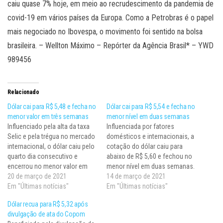
caiu quase 7% hoje, em meio ao recrudescimento da pandemia de
covid-19 em vários países da Europa. Como a Petrobras é o papel
mais negociado no Ibovespa, o movimento foi sentido na bolsa
brasileira. – Wellton Máximo – Repórter da Agência Brasil* – YWD
989456
Relacionado
Dólar cai para R$ 5,48 e fecha no
Dólar cai para R$ 5,54 e fecha no
menor valor em três semanas
menor nível em duas semanas
Influenciado pela alta da taxa
Influenciada por fatores
Selic e pela trégua no mercado
domésticos e internacionais, a
internacional, o dólar caiu pelo
cotação do dólar caiu para
quarto dia consecutivo e
abaixo de R$ 5,60 e fechou no
encerrou no menor valor em
menor nível em duas semanas.
mais de três semanas. A bolsa
20 de março de 2021
A bolsa subiu pelo terceiro dia
14 de março de 2021
de valores subiu e reverteu
Em "Últimas notícias"
seguido e aproximou-se dos
Em "Últimas notícias"
parte da queda de ontem (18).
115 mil pontos. O dólar
Dólar recua para R$ 5,32 após
O dólar comercial encerrou
comercial encerrou esta
divulgação de ata do Copom
esta sexta-feira (19) vendido…
quinta-feira (11) vendido a R$