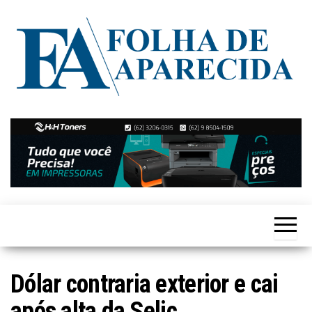
Skip
to
the
content
Notícias
Folha de
de
Aparecida
Aparecida
de
Goiânia
Dólar contraria exterior e cai
após alta da Selic