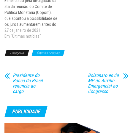
Beneficiado pela divulgação da
5,543, com recuo…
ata da reunião do Comitê de
Política Monetária (Copom),
que apontou a possibilidade de
os juros aumentarem antes do
tempo previsto, o dólar teve
27 de janeiro de 2021
forte queda nesta terça-feira
Em "Últimas notícias"
(26). Em direção oposta, a
bolsa de valores começou o
Categoria
Últimas notícias
dia em alta, mas terminou em
baixa pela…
Presidente do
Bolsonaro envia
Banco do Brasil
MP do Auxílio
renuncia ao
Emergencial ao
cargo
Congresso
PUBLICIDADE