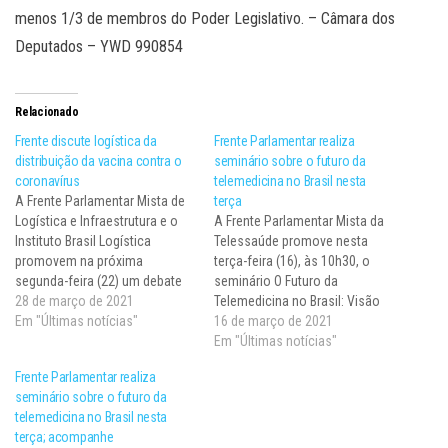
menos 1/3 de membros do Poder Legislativo. – Câmara dos
Deputados – YWD 990854
Relacionado
Frente discute logística da
Frente Parlamentar realiza
distribuição da vacina contra o
seminário sobre o futuro da
coronavírus
telemedicina no Brasil nesta
A Frente Parlamentar Mista de
terça
Logística e Infraestrutura e o
A Frente Parlamentar Mista da
Instituto Brasil Logística
Telessaúde promove nesta
promovem na próxima
terça-feira (16), às 10h30, o
segunda-feira (22) um debate
seminário O Futuro da
virtual com especialistas sobre
28 de março de 2021
Telemedicina no Brasil: Visão
a distribuição e
Em "Últimas notícias"
das Entidades Médicas. O
16 de março de 2021
armazenamento das vacinas
evento conta com a parceria
Em "Últimas notícias"
contra a Covid-19 no Brasil. O
do Global Summit and
Frente Parlamentar realiza
evento terá início às 19 horas e
Telemedicine & Digital Health
seminário sobre o futuro da
poderá ser acompanhado pelo
2021. Dentre os temas que
telemedicina no Brasil nesta
canal da frente…
serão abordados estão
terça; acompanhe
remuneração, territorialidade e