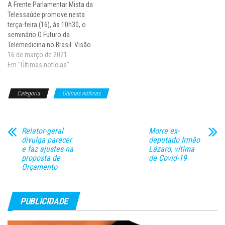
A Frente Parlamentar Mista da
primeira…
Telessaúde promove nesta
terça-feira (16), às 10h30, o
seminário O Futuro da
Telemedicina no Brasil: Visão
das Entidades Médicas. O
16 de março de 2021
evento conta com a parceria
Em "Últimas notícias"
do Global Summit and
Telemedicine & Digital Health
Categoria
Últimas notícias
2021. Dentre os temas que
serão abordados estão
remuneração, territorialidade e
primeira…
Relator-geral
Morre ex-
divulga parecer
deputado Irmão
e faz ajustes na
Lázaro, vítima
proposta de
de Covid-19
Orçamento
PUBLICIDADE