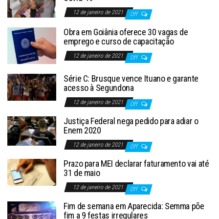
12 de janeiro de 2021
Off
Obra em Goiânia oferece 30 vagas de
emprego e curso de capacitação
12 de janeiro de 2021
Off
Série C: Brusque vence Ituano e garante
acesso à Segundona
12 de janeiro de 2021
Off
Justiça Federal nega pedido para adiar o
Enem 2020
12 de janeiro de 2021
Off
Prazo para MEI declarar faturamento vai até
31 de maio
12 de janeiro de 2021
Off
Fim de semana em Aparecida: Semma põe
fim a 9 festas irregulares