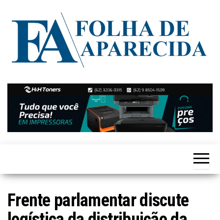
Skip
to
the
content
Notícias
Folha de
de
Aparecida
Aparecida
de
Goiânia
Frente parlamentar discute
logística da distribuição da