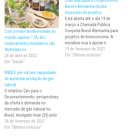
Chamada pública conjunta entre
Brasil e Alemanha recebe
propostas de projetos
Está aberta até o dia 19 de
março a Chamada Pública
Conjunta Brasil-Alemanha para
Com a maior biodiversidade do
projetos de bioeconomia. A
mundo, apenas 1,5% dos
iniciativa visa a apoiar o
medicamentos brasileiros são
desenvolvimento de novas
19 de fevereiro de 2021
fitoterápicos
soluções tecnológicas,
Em "Últimas notícias"
26 de abril de 2022
produtos, serviços e
Em "Saúde"
processos baseados nos
BNDES: pré-sal tem capacidade
temas de “Uso industrial de
de aumentar produção de gás
recursos renováveis
natural
(biomassa)” e de “Plantas
O relatório Gás para o
aromáticas e medicinais”,
Desenvolvimento: perspectivas
promovendo a…
da oferta e demanda no
mercado de gás natural no
Brasil, divulgado hoje (25) pelo
Banco Nacional de
26 de fevereiro de 2021
Desenvolvimento Econômico e
Em "Últimas notícias"
Social (BNDES), revela que a