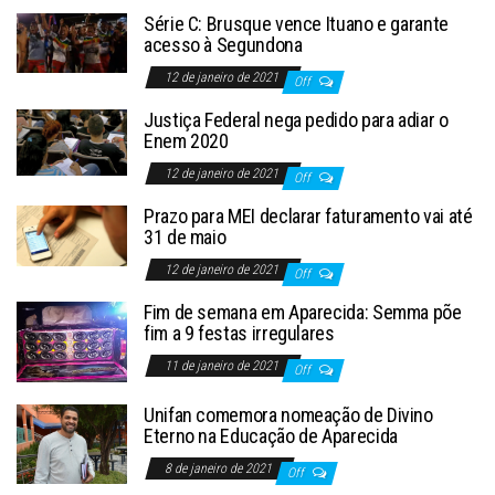
Série C: Brusque vence Ituano e garante
acesso à Segundona
12 de janeiro de 2021
Off
Justiça Federal nega pedido para adiar o
Enem 2020
12 de janeiro de 2021
Off
Prazo para MEI declarar faturamento vai até
31 de maio
12 de janeiro de 2021
Off
Fim de semana em Aparecida: Semma põe
fim a 9 festas irregulares
11 de janeiro de 2021
Off
Unifan comemora nomeação de Divino
Eterno na Educação de Aparecida
8 de janeiro de 2021
Off