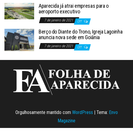
Aparecida já atrai empresas para o
aeroporto executivo
7 de janeiro de 2021
Off
Berço do Diante do Trono, Igreja Lagoinha
anuncia nova sede em Goiânia
7 de janeiro de 2021
Off
Orgulhosamente mantido com
WordPress
|
Tema:
Envo
Magazine