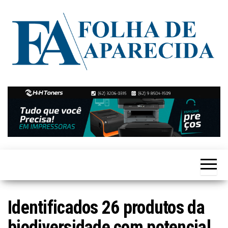
Skip
to
the
content
Notícias
Folha de
de
Aparecida
Aparecida
de
Goiânia
Identificados 26 produtos da
biodiversidade com potencial