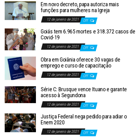
Em novo decreto, papa autoriza mais
funções para mulheres na Igreja
12 de janeiro de 2021
Off
Goiás tem 6.965 mortes e 318.372 casos de
Covid-19
12 de janeiro de 2021
Off
Obra em Goiânia oferece 30 vagas de
emprego e curso de capacitação
12 de janeiro de 2021
Off
Série C: Brusque vence Ituano e garante
acesso à Segundona
12 de janeiro de 2021
Off
Justiça Federal nega pedido para adiar o
Enem 2020
12 de janeiro de 2021
Off