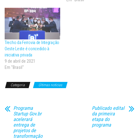
o estado de Goiás ao Porto de
Santos, por meio da conexão…
Trecho da Ferrovia de Integração
Oeste Leste é concedido à
iniciativa privada
9 de abril de 2021
Em "Brasil"
Categoria
Últimas notícias
Programa
Publicado edital
Startup Gov.br
da primeira
acelerará
etapa do
entrega de
programa
projetos de
transformação