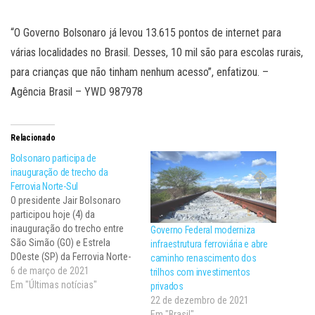
“O Governo Bolsonaro já levou 13.615 pontos de internet para
várias localidades no Brasil. Desses, 10 mil são para escolas rurais,
para crianças que não tinham nenhum acesso”, enfatizou. –
Agência Brasil – YWD 987978
Relacionado
Bolsonaro participa de
inauguração de trecho da
Ferrovia Norte-Sul
O presidente Jair Bolsonaro
participou hoje (4) da
inauguração do trecho entre
Governo Federal moderniza
São Simão (GO) e Estrela
infraestrutura ferroviária e abre
DOeste (SP) da Ferrovia Norte-
caminho renascimento dos
Sul. A solenidade, que
6 de março de 2021
trilhos com investimentos
aconteceu em São Simão,
Em "Últimas notícias"
privados
marcou o início da operação
22 de dezembro de 2021
do corredor ferroviário ligando
Em "Brasil"