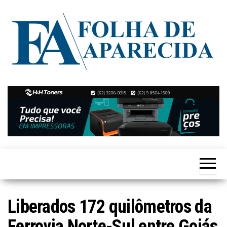
Skip
to
the
content
Notícias
Folha de
de
Aparecida
Aparecida
de
Goiânia
Liberados 172 quilômetros da
Ferrovia Norte-Sul entre Goiás