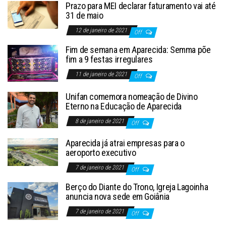
Prazo para MEI declarar faturamento vai até
31 de maio
12 de janeiro de 2021
Off
Fim de semana em Aparecida: Semma põe
fim a 9 festas irregulares
11 de janeiro de 2021
Off
Unifan comemora nomeação de Divino
Eterno na Educação de Aparecida
8 de janeiro de 2021
Off
Aparecida já atrai empresas para o
aeroporto executivo
7 de janeiro de 2021
Off
Berço do Diante do Trono, Igreja Lagoinha
anuncia nova sede em Goiânia
7 de janeiro de 2021
Off