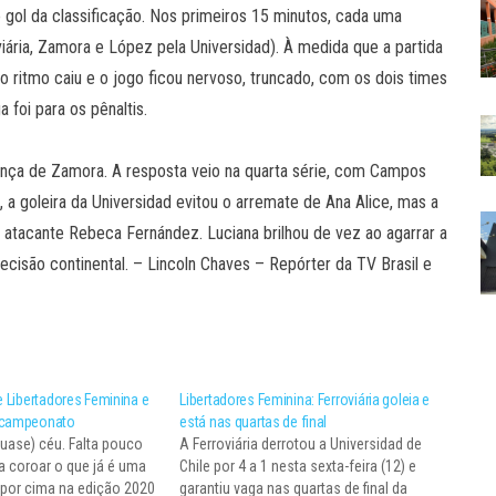
 gol da classificação. Nos primeiros 15 minutos, cada uma
ária, Zamora e López pela Universidad). À medida que a partida
 o ritmo caiu e o jogo ficou nervoso, truncado, com os dois times
 foi para os pênaltis.
ança de Zamora. A resposta veio na quarta série, com Campos
 a goleira da Universidad evitou o arremate de Ana Alice, mas a
a atacante Rebeca Fernández. Luciana brilhou de vez ao agarrar a
decisão continental. – Lincoln Chaves – Repórter da TV Brasil e
e Libertadores Feminina e
Libertadores Feminina: Ferroviária goleia e
bicampeonato
está nas quartas de final
quase) céu. Falta pouco
A Ferroviária derrotou a Universidad de
ia coroar o que já é uma
Chile por 4 a 1 nesta sexta-feira (12) e
a por cima na edição 2020
garantiu vaga nas quartas de final da