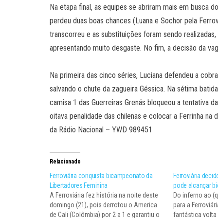
Na etapa final, as equipes se abriram mais em busca do
perdeu duas boas chances (Luana e Sochor pela Ferrovi
transcorreu e as substituições foram sendo realizadas,
apresentando muito desgaste. No fim, a decisão da vaga
Na primeira das cinco séries, Luciana defendeu a cobr
salvando o chute da zagueira Géssica. Na sétima batida,
camisa 1 das Guerreiras Grenás bloqueou a tentativa d
oitava penalidade das chilenas e colocar a Ferrinha na 
da Rádio Nacional – YWD 989451
Relacionado
Ferroviária conquista bicampeonato da
Ferroviária decid
Libertadores Feminina
pode alcançar 
A Ferroviária fez história na noite deste
Do inferno ao (
domingo (21), pois derrotou o America
para a Ferroviár
de Cali (Colômbia) por 2 a 1 e garantiu o
fantástica volt