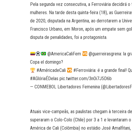
Pela segunda vez consecutiva, a Ferroviária decidirá o
mulheres. Na tarde desta quinta-feira (18), as Guerreira
de 2020, disputada na Argentina, ao derrotarem a Univer
Francisco Urbano, em Moron, após um empate sem gols
disputa de penalidades, foi a protagonista.
@AmericaCaliFem
@guerreirasgrena: la gr
Copa el domingo?
#AméricadeCali
#Ferroviária: é a grande final!
#AGlóriaÉDelas pic.twitter.com/3nOi7J5D6b
— CONMEBOL Libertadores Femenina (@LibertadoresF
Atuais vice-campeãs, as paulistas chegam à terceira dec
superaram o Colo-Colo (Chile) por 3 a 1 e levantaram o
América de Cali (Colômbia) no estádio José Amalfitani