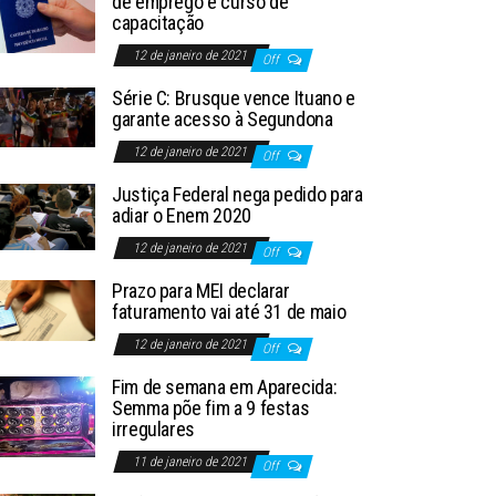
de emprego e curso de
capacitação
12 de janeiro de 2021
Off
Série C: Brusque vence Ituano e
garante acesso à Segundona
12 de janeiro de 2021
Off
Justiça Federal nega pedido para
adiar o Enem 2020
12 de janeiro de 2021
Off
Prazo para MEI declarar
faturamento vai até 31 de maio
12 de janeiro de 2021
Off
Fim de semana em Aparecida:
Semma põe fim a 9 festas
irregulares
11 de janeiro de 2021
Off