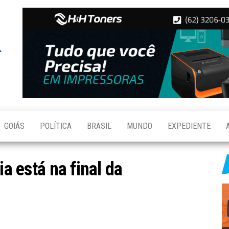
Folha de
Notícias
de
Aparecida
Aparecida
de
Goiânia
GOIÁS
POLÍTICA
BRASIL
MUNDO
EXPEDIENTE
ia está na final da