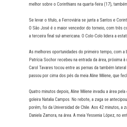
melhor sobre o Corinthians na quarta-feira (17), també
Se levar o título, a Ferroviária se junta a Santos e C
O São José é o maior vencedor do torneio, com três con
a terceira final sul-americana. O Colo-Colo lidera a es
As melhores oportunidades do primeiro tempo, com a bo
Patrícia Sochor recebeu na entrada da área, próxima à 
Carol Tavares tocou entre as pernas da também lateral F
passou por cima dos pés da meia Aline Milene, que fec
Quatro minutos depois, Aline Milene invadiu a área pel
goleira Natalia Campos. No rebote, a zaga se antecipou
porém, foi da Universidad de Chile. Aos 42 minutos, a 
Daniela Zamora, na área. A meia Yessenia López, no ent