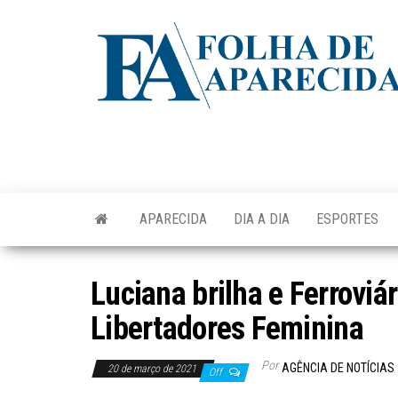
Skip
to
the
content
APARECIDA
DIA A DIA
ESPORTES
Luciana brilha e Ferroviár
Libertadores Feminina
Por
AGÊNCIA DE NOTÍCIAS
20 de março de 2021
Off