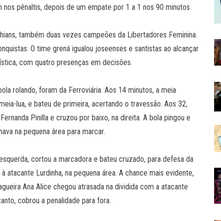
m nos pênaltis, depois de um empate por 1 a 1 nos 90 minutos.
orinthians, também duas vezes campeões da Libertadores Feminina.
quistas. O time grená igualou joseenses e santistas ao alcançar
tatística, com quatro presenças em decisões.
la rolando, foram da Ferroviária. Aos 14 minutos, a meia
meia-lua, e bateu de primeira, acertando o travessão. Aos 32,
ernanda Pinilla e cruzou por baixo, na direita. A bola pingou e
hava na pequena área para marcar.
a esquerda, cortou a marcadora e bateu cruzado, para defesa da
 à atacante Lurdinha, na pequena área. A chance mais evidente,
zagueira Ana Alice chegou atrasada na dividida com a atacante
anto, cobrou a penalidade para fora.