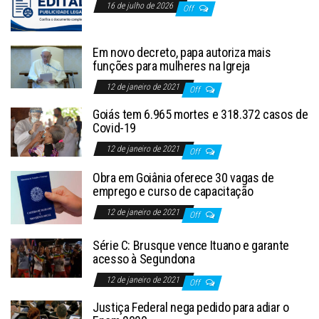
16 de julho de 2026
Off
Em novo decreto, papa autoriza mais
funções para mulheres na Igreja
12 de janeiro de 2021
Off
Goiás tem 6.965 mortes e 318.372 casos de
Covid-19
12 de janeiro de 2021
Off
Obra em Goiânia oferece 30 vagas de
emprego e curso de capacitação
12 de janeiro de 2021
Off
Série C: Brusque vence Ituano e garante
acesso à Segundona
12 de janeiro de 2021
Off
Justiça Federal nega pedido para adiar o