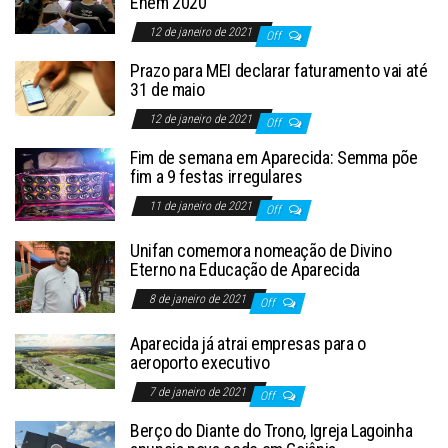
Enem 2020
12 de janeiro de 2021
Off
Prazo para MEI declarar faturamento vai até
31 de maio
12 de janeiro de 2021
Off
Fim de semana em Aparecida: Semma põe
fim a 9 festas irregulares
11 de janeiro de 2021
Off
Unifan comemora nomeação de Divino
Eterno na Educação de Aparecida
8 de janeiro de 2021
Off
Aparecida já atrai empresas para o
aeroporto executivo
7 de janeiro de 2021
Off
Berço do Diante do Trono, Igreja Lagoinha