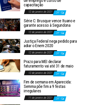
de emprego e curso de
capacitação
12 de janeiro de 2021
Off
Série C: Brusque vence Ituano e
garante acesso à Segundona
12 de janeiro de 2021
Off
Justiça Federal nega pedido para
adiar o Enem 2020
12 de janeiro de 2021
Off
Prazo para MEI declarar
faturamento vai até 31 de maio
12 de janeiro de 2021
Off
Fim de semana em Aparecida:
Semma põe fim a 9 festas
irregulares
11 de janeiro de 2021
Off