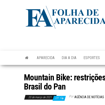
Skip
to
the
content
APARECIDA
DIA A DIA
ESPORTES
Mountain Bike: restrições
Brasil do Pan
Por
AGÊNCIA DE NOTÍCIAS
20 de março de 2021
Off