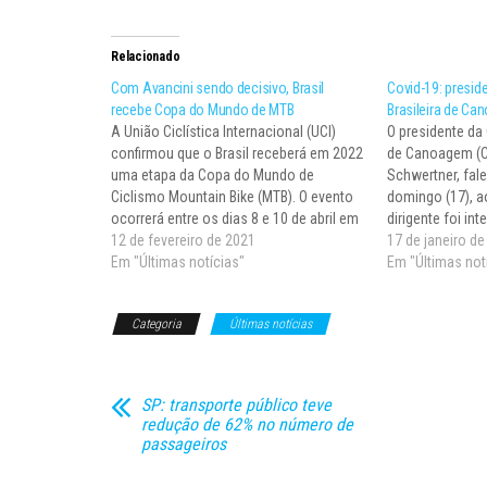
Relacionado
Com Avancini sendo decisivo, Brasil
Covid-19: presi
recebe Copa do Mundo de MTB
Brasileira de Ca
A União Ciclística Internacional (UCI)
O presidente da
confirmou que o Brasil receberá em 2022
de Canoagem (C
uma etapa da Copa do Mundo de
Schwertner, fal
Ciclismo Mountain Bike (MTB). O evento
domingo (17), a
ocorrerá entre os dias 8 e 10 de abril em
dirigente foi i
Petrópolis (RJ). A organização será da
12 de fevereiro de 2021
Unidade de Terap
17 de janeiro d
CIMTB Michelin, em parceria com a
Em "Últimas notícias"
Hospital Marcel
Em "Últimas not
Confederação Brasileira de…
capital paranae
positivo para o
Categoria
Últimas notícias
19).…
SP: transporte público teve
redução de 62% no número de
passageiros