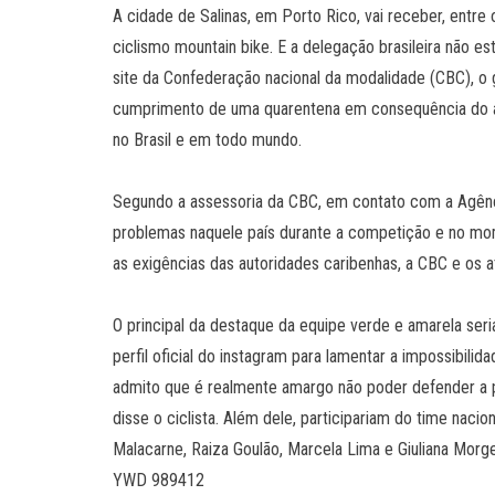
A cidade de Salinas, em Porto Rico, vai receber, ent
ciclismo mountain bike. E a delegação brasileira não e
site da Confederação nacional da modalidade (CBC), o g
cumprimento de uma quarentena em consequência do a
no Brasil e em todo mundo.
Segundo a assessoria da CBC, em contato com a Agência 
problemas naquele país durante a competição e no mom
as exigências das autoridades caribenhas, a CBC e os at
O principal da destaque da equipe verde e amarela seria 
perfil oficial do instagram para lamentar a impossibilid
admito que é realmente amargo não poder defender a 
disse o ciclista. Além dele, participariam do time nacio
Malacarne, Raiza Goulão, Marcela Lima e Giuliana Morge
YWD 989412