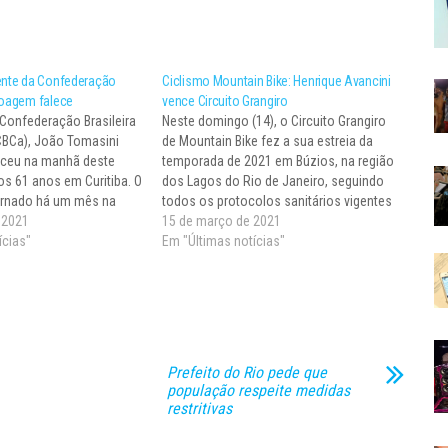
dente da Confederação
Ciclismo Mountain Bike: Henrique Avancini
noagem falece
vence Circuito Grangiro
 Confederação Brasileira
Neste domingo (14), o Circuito Grangiro
BCa), João Tomasini
de Mountain Bike fez a sua estreia da
eceu na manhã deste
temporada de 2021 em Búzios, na região
os 61 anos em Curitiba. O
dos Lagos do Rio de Janeiro, seguindo
nternado há um mês na
todos os protocolos sanitários vigentes
ia Intensiva (UTI) do
e 2021
de prevenção do coronavírus (covid-19).
15 de março de 2021
ino Champagnat, na
ícias"
O principal destaque do evento foi a
Em "Últimas notícias"
nse, quando testou
presença do atual campeão mundial…
 novo coronavírus (covid-
Prefeito do Rio pede que
população respeite medidas
restritivas