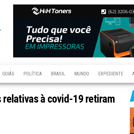
Folha de
Notícias
de
Aparecida
Aparecida
de
Goiânia
GOIÁS
POLÍTICA
BRASIL
MUNDO
EXPEDIENTE
 relativas à covid-19 retiram