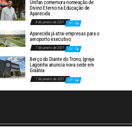
Unifan comemora nomeação de
Divino Eterno na Educação de
Aparecida
8 de janeiro de 2021
Off
Aparecida já atrai empresas para o
aeroporto executivo
7 de janeiro de 2021
Off
Berço do Diante do Trono, Igreja
Lagoinha anuncia nova sede em
Goiânia
7 de janeiro de 2021
Off