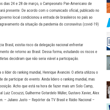
re os dias 24 e 28 de março, o Campeonato Pan-Americano de
stará presente. De acordo com o comunicado oficial, publicado no
overno local condicionou a entrada de brasileiros no país ao
gravamento da situação da pandemia do coronavírus (covid-19)
Brasil, existia risco da delegação nacional enfrentar
ento de retorno ao Brasil. Dessa forma, estudando os riscos e
letas decidiram que não seria viável a participação.
o líder do ranking mundial, Henrique Avancini. O atleta utilizou o
ade de participar do evento. Ainda lidero o ranking mundial, mas
posição. Acho que está na hora de fazer mais um Solo Camp,
nal Luiz Cocuzzi, Guilherme Gotardelo Müller, Gustavo Xavier, Alex
n. – Juliano Justo – Repórter da TV Brasil e Rádio Nacional –