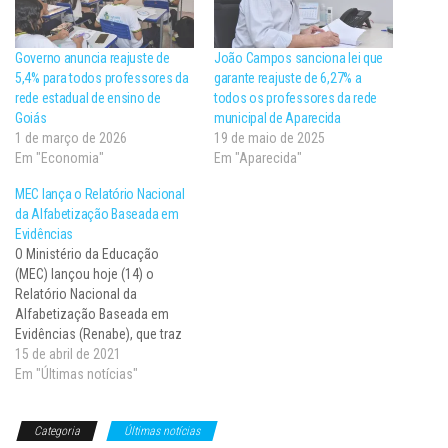
Governo anuncia reajuste de
João Campos sanciona lei que
5,4% para todos professores da
garante reajuste de 6,27% a
rede estadual de ensino de
todos os professores da rede
Goiás
municipal de Aparecida
1 de março de 2026
19 de maio de 2025
Em "Economia"
Em "Aparecida"
MEC lança o Relatório Nacional
da Alfabetização Baseada em
Evidências
O Ministério da Educação
(MEC) lançou hoje (14) o
Relatório Nacional da
Alfabetização Baseada em
Evidências (Renabe), que traz
experiências bem-sucedidas
15 de abril de 2021
de alfabetização
Em "Últimas notícias"
desenvolvidas em diversos
países. De acordo com o MEC,
Categoria
Últimas notícias
o documento visa ajudar na