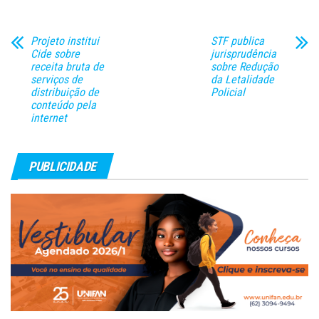
melhoria da qualidade das
políticas públicas e nas
práticas de ensino de leitura,…
Projeto institui
STF publica
Cide sobre
jurisprudência
receita bruta de
sobre Redução
serviços de
da Letalidade
distribuição de
Policial
conteúdo pela
internet
PUBLICIDADE