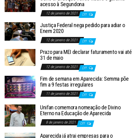
acesso à Segundona
12 de janeiro de 2021
Off
Justiça Federal nega pedido para adiar o
Enem 2020
12 de janeiro de 2021
Off
Prazo para MEI declarar faturamento vai até
31 de maio
12 de janeiro de 2021
Off
Fim de semana em Aparecida: Semma põe
fim a 9 festas irregulares
11 de janeiro de 2021
Off
Unifan comemora nomeação de Divino
Eterno na Educação de Aparecida
8 de janeiro de 2021
Off
Aparecida já atrai empresas para o