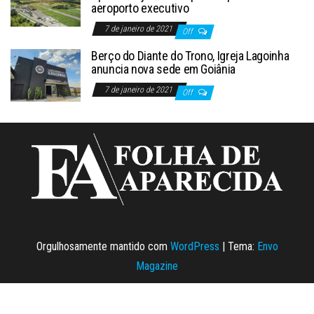
aeroporto executivo
7 de janeiro de 2021
Off
Berço do Diante do Trono, Igreja Lagoinha
anuncia nova sede em Goiânia
7 de janeiro de 2021
Off
Orgulhosamente mantido com
WordPress
|
Tema:
Envo
Magazine